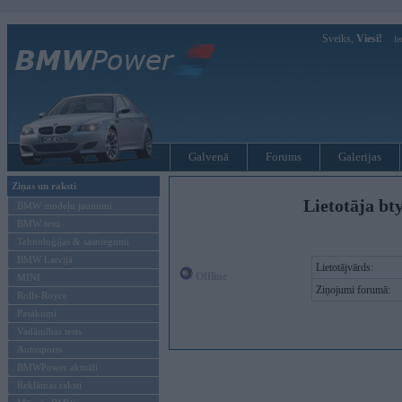
Sveiks,
Viesi!
Ie
Galvenā
Forums
Galerijas
Ziņas un raksti
Lietotāja bt
BMW modeļu jaunumi
BMW testi
Tehnoloģijas & sasniegumi
BMW Latvijā
Lietotājvārds:
Offline
MINI
Ziņojumi forumā:
Rolls-Royce
Pasākumi
Vadāmības tests
Autosports
BMWPower aktuāli
Reklāmas raksti