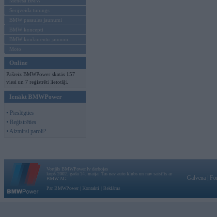
Mēneša BMW
Sērijveida tūnings
BMW pasaules jaunumi
BMW koncepti
BMW konkurentu jaunumi
Moto
Online
Pašreiz BMWPower skatās 157
viesi un 7 reģistrēti lietotāji.
Ienākt BMWPower
• Pieslēgties
• Reģistrēties
• Aizmirsi paroli?
Vortāls BMWPower.lv darbojas
kopš 2002. gada 14. maija. Tas nav auto klubs un nav saistīts ar
Galvena
|
Fo
BMW AG.
Par BMWPower
|
Kontakti
|
Reklāma