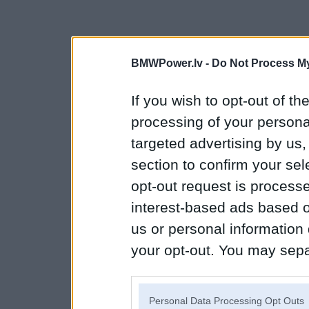
BMWPower.lv -
Do Not Process My
If you wish to opt-out of the
processing of your personal
targeted advertising by us
section to confirm your sel
opt-out request is proces
interest-based ads based o
us or personal information d
your opt-out. You may separ
disclosure of your personal
IAB’s list of downstream pa
Personal Data Processing Opt Outs