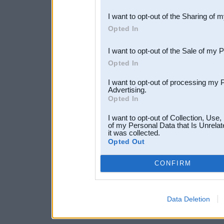
also be disclosed by us to 
I want to opt-out of the Sharing of 
Downstream Participants
th
Opted In
third parties.
I want to opt-out of the Sale of my 
Opted In
I want to opt-out of processing my 
Advertising.
Opted In
I want to opt-out of Collection, Use
of my Personal Data that Is Unrelat
it was collected.
Opted Out
CONFIRM
Data Deletion