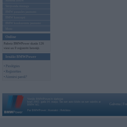
Mēneša BMW
Sērijveida tūnings
BMW pasaules jaunumi
BMW koncepti
BMW konkurentu jaunumi
Moto
Online
Pašreiz BMWPower skatās 126
viesi un 0 reģistrēti lietotāji.
Ienākt BMWPower
• Pieslēgties
• Reģistrēties
• Aizmirsi paroli?
Vortāls BMWPower.lv darbojas
kopš 2002. gada 14. maija. Tas nav auto klubs un nav saistīts ar
Galvena
|
Fo
BMW AG.
Par BMWPower
|
Kontakti
|
Reklāma