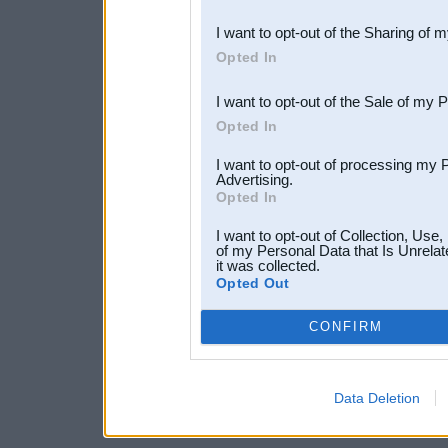
also be disclosed by us to 
I want to opt-out of the Sharing of 
Downstream Participants
th
Opted In
third parties.
I want to opt-out of the Sale of my 
Opted In
I want to opt-out of processing my 
Advertising.
Opted In
I want to opt-out of Collection, Use
of my Personal Data that Is Unrelat
it was collected.
Opted Out
CONFIRM
Data Deletion