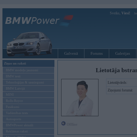
Sveiks,
Viesi!
Ie
Galvenā
Forums
Galerijas
Ziņas un raksti
Lietotāja bstra
BMW modeļu jaunumi
BMW testi
Tehnoloģijas & sasniegumi
Lietotājvārds:
BMW Latvijā
Ziņojumi forumā:
MINI
Rolls-Royce
Pasākumi
Vadāmības tests
Autosports
Offline
BMWPower aktuāli
Reklāmas raksti