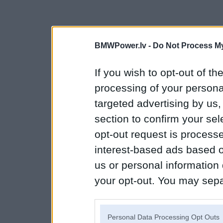
BMWPower.lv -
Do Not Process My
If you wish to opt-out of the
processing of your personal
targeted advertising by us
section to confirm your sel
opt-out request is proces
interest-based ads based o
us or personal information d
your opt-out. You may separ
disclosure of your personal
IAB’s list of downstream pa
Personal Data Processing Opt Outs