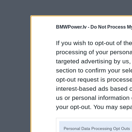
BMWPower.lv -
Do Not Process My
If you wish to opt-out of the
processing of your personal
targeted advertising by us
section to confirm your sel
opt-out request is proces
interest-based ads based o
us or personal information d
your opt-out. You may separ
disclosure of your personal
IAB’s list of downstream pa
Personal Data Processing Opt Outs