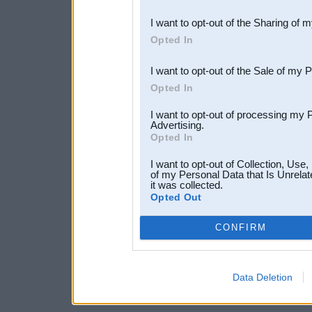
also be disclosed by us to 
I want to opt-out of the Sharing of 
Downstream Participants
th
Opted In
third parties.
I want to opt-out of the Sale of my 
Opted In
I want to opt-out of processing my 
Advertising.
Opted In
I want to opt-out of Collection, Use
of my Personal Data that Is Unrelat
it was collected.
Opted Out
CONFIRM
Data Deletion