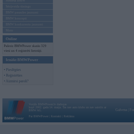
Mēneša BMW
Sērijveida tūnings
BMW pasaules jaunumi
BMW koncepti
BMW konkurentu jaunumi
Moto
Online
Pašreiz BMWPower skatās 329
viesi un 4 reģistrēti lietotāji.
Ienākt BMWPower
• Pieslēgties
• Reģistrēties
• Aizmirsi paroli?
Vortāls BMWPower.lv darbojas
kopš 2002. gada 14. maija. Tas nav auto klubs un nav saistīts ar
Galvena
|
Fo
BMW AG.
Par BMWPower
|
Kontakti
|
Reklāma