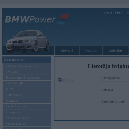
Sveiks,
Viesi!
Ie
Galvenā
Forums
Galerijas
Ziņas un raksti
Lietotāja bright
BMW modeļu jaunumi
BMW testi
Tehnoloģijas & sasniegumi
Lietotājvārds:
Offline
BMW Latvijā
MINI
Intereses:
Rolls-Royce
Pasākumi
Ziņojumi forumā:
Vadāmības tests
Autosports
BMWPower aktuāli
Reklāmas raksti