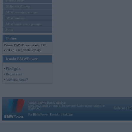
Mēneša BMW
Sērijveida tūnings
BMW pasaules jaunumi
BMW koncepti
BMW konkurentu jaunumi
Moto
Online
Pašreiz BMWPower skatās 130
viesi un 1 reģistrēti lietotāji.
Ienākt BMWPower
• Pieslēgties
• Reģistrēties
• Aizmirsi paroli?
Vortāls BMWPower.lv darbojas
kopš 2002. gada 14. maija. Tas nav auto klubs un nav saistīts ar
Galvena
|
Fo
BMW AG.
Par BMWPower
|
Kontakti
|
Reklāma