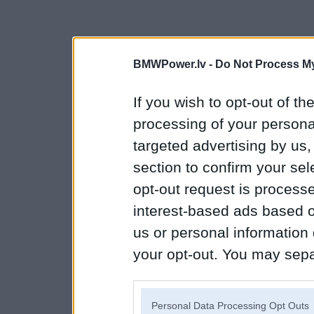
BMWPower.lv -
Do Not Process My
If you wish to opt-out of the
processing of your personal
targeted advertising by us
section to confirm your sel
opt-out request is proces
interest-based ads based o
us or personal information d
your opt-out. You may separ
disclosure of your personal
IAB’s list of downstream pa
Personal Data Processing Opt Outs