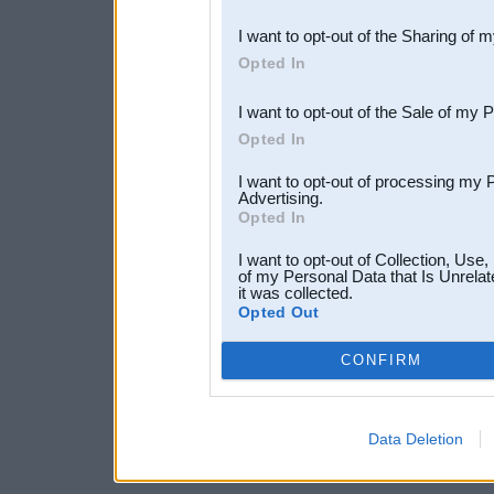
also be disclosed by us to 
I want to opt-out of the Sharing of 
Downstream Participants
th
Opted In
third parties.
I want to opt-out of the Sale of my 
Opted In
I want to opt-out of processing my 
Advertising.
Opted In
I want to opt-out of Collection, Use
of my Personal Data that Is Unrelat
it was collected.
Opted Out
CONFIRM
Data Deletion