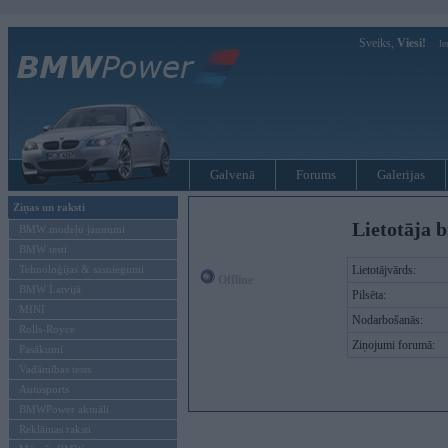
Sveiks,
Viesi!
Ie
Galvenā
Forums
Galerijas
Ziņas un raksti
Lietotāja b
BMW modeļu jaunumi
BMW testi
Tehnoloģijas & sasniegumi
Lietotājvārds:
Offline
BMW Latvijā
Pilsēta:
MINI
Nodarbošanās:
Rolls-Royce
Ziņojumi forumā:
Pasākumi
Vadāmības tests
Autosports
BMWPower aktuāli
Reklāmas raksti