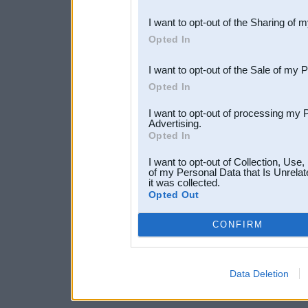
also be disclosed by us to 
I want to opt-out of the Sharing of 
Downstream Participants
th
Opted In
third parties.
I want to opt-out of the Sale of my 
Opted In
I want to opt-out of processing my 
Advertising.
Opted In
I want to opt-out of Collection, Use
of my Personal Data that Is Unrelat
it was collected.
Opted Out
CONFIRM
Data Deletion