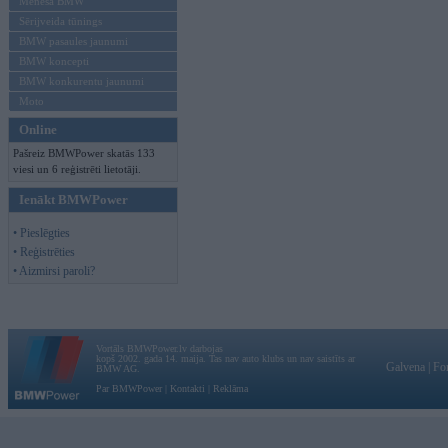
Mēneša BMW
Sērijveida tūnings
BMW pasaules jaunumi
BMW koncepti
BMW konkurentu jaunumi
Moto
Online
Pašreiz BMWPower skatās 133
viesi un 6 reģistrēti lietotāji.
Ienākt BMWPower
• Pieslēgties
• Reģistrēties
• Aizmirsi paroli?
Vortāls BMWPower.lv darbojas
kopš 2002. gada 14. maija. Tas nav auto klubs un nav saistīts ar
Galvena
|
Fo
BMW AG.
Par BMWPower
|
Kontakti
|
Reklāma