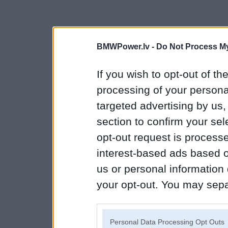
BMWPower.lv -
Do Not Process My
If you wish to opt-out of the
processing of your personal
targeted advertising by us
section to confirm your sel
opt-out request is proces
interest-based ads based o
us or personal information d
your opt-out. You may separ
disclosure of your personal
IAB’s list of downstream pa
Personal Data Processing Opt Outs