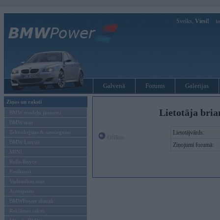
Sveiks,
Viesi!
Ie
Galvenā
Forums
Galerijas
Ziņas un raksti
Lietotāja bria
BMW modeļu jaunumi
BMW testi
Tehnoloģijas & sasniegumi
Lietotājvārds:
Offline
BMW Latvijā
Ziņojumi forumā:
MINI
Rolls-Royce
Pasākumi
Vadāmības tests
Autosports
BMWPower aktuāli
Reklāmas raksti