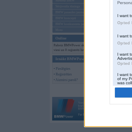
Mēneša BMW
Persona
Sērijveida tūnings
BMW pasaules jaunumi
I want t
BMW koncepti
Opted 
BMW konkurentu jaunumi
Moto
I want t
Online
Opted 
Pašreiz BMWPower skatās 166
viesi un 0 reģistrēti lietotāji.
I want 
Advertis
Ienākt BMWPower
Opted 
• Pieslēgties
• Reģistrēties
I want t
of my P
• Aizmirsi paroli?
was col
Opted 
Vortāls BMWPower.lv darbojas
kopš 2002. gada 14. maija. Tas nav auto klubs
BMW AG.
Par BMWPower
|
Kontakti
|
Reklāma