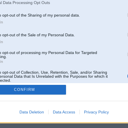
l Data Processing Opt Outs
o opt-out of the Sharing of my personal data.
In
o opt-out of the Sale of my Personal Data.
In
to opt-out of processing my Personal Data for Targeted
ing.
In
o opt-out of Collection, Use, Retention, Sale, and/or Sharing
ersonal Data that Is Unrelated with the Purposes for which it
lected.
Out
CONFIRM
 un nav saistīts ar
Galvena
|
Forums
|
Galerijas
|
Reģistrācija
|
Lietotaāji
|
Meklētājs
|
Reklā
Data Deletion
Data Access
Privacy Policy