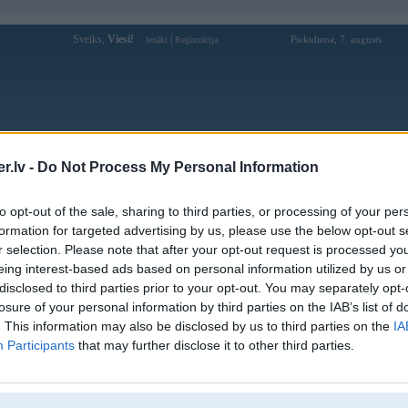
Sveiks,
Viesi!
|
Piektdiena, 7. augusts
Ienākt
Reģistrācija
Forums
Galerijas
Reģistrācija
Lietotāji
Meklētājs
.lv -
Do Not Process My Personal Information
Lietotāja bpflighttraining profils
to opt-out of the sale, sharing to third parties, or processing of your per
formation for targeted advertising by us, please use the below opt-out s
Pēdējo reizi manīts: 03. Jun 2025, 16:38
r selection. Please note that after your opt-out request is processed y
eing interest-based ads based on personal information utilized by us or
Lietotājvārds:
bpflighttraining
disclosed to third parties prior to your opt-out. You may separately opt-
Nodarbošanās:
Nhà cái uy tín bpflighttraining
losure of your personal information by third parties on the IAB’s list of
Ziņojumi forumā:
0
. This information may also be disclosed by us to third parties on the
IA
Participants
that may further disclose it to other third parties.
Pēdējie ziņojumi forumā
[
]