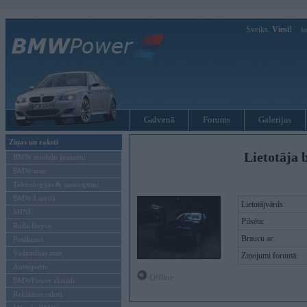
Sveiks,
Viesi!
Ie
Galvenā
Forums
Galerijas
Ziņas un raksti
Lietotāja 
BMW modeļu jaunumi
BMW testi
Tehnoloģijas & sasniegumi
BMW Latvijā
Lietotājvārds:
MINI
Pilsēta:
Rolls-Royce
Braucu ar:
Pasākumi
Vadāmības tests
Ziņojumi forumā:
Autosports
Offline
BMWPower aktuāli
Reklāmas raksti