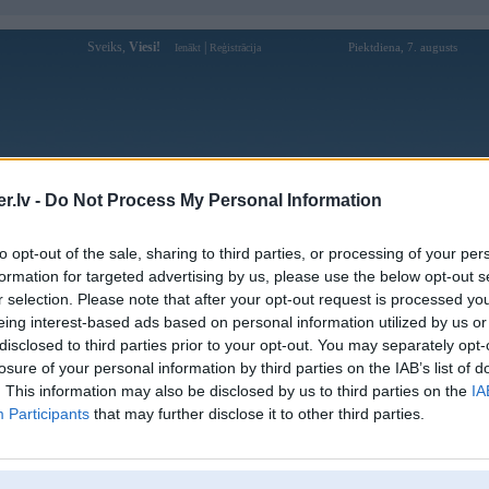
Sveiks,
Viesi!
|
Piektdiena, 7. augusts
Ienākt
Reģistrācija
Forums
Galerijas
Reģistrācija
Lietotāji
Meklētājs
.lv -
Do Not Process My Personal Information
Lietotāja bongvipcontact profils
to opt-out of the sale, sharing to third parties, or processing of your per
formation for targeted advertising by us, please use the below opt-out s
Pēdējo reizi manīts: 06. Dec 2025, 09:56
r selection. Please note that after your opt-out request is processed y
eing interest-based ads based on personal information utilized by us or
Lietotājvārds:
bongvipcontact
disclosed to third parties prior to your opt-out. You may separately opt-
Nodarbošanās:
BONGVIP
losure of your personal information by third parties on the IAB’s list of
Ziņojumi forumā:
0
. This information may also be disclosed by us to third parties on the
IA
Participants
that may further disclose it to other third parties.
Pēdējie ziņojumi forumā
[
]