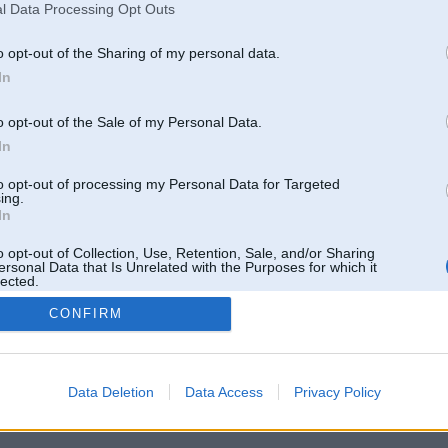
l Data Processing Opt Outs
o opt-out of the Sharing of my personal data.
In
o opt-out of the Sale of my Personal Data.
In
to opt-out of processing my Personal Data for Targeted
ing.
In
o opt-out of Collection, Use, Retention, Sale, and/or Sharing
ersonal Data that Is Unrelated with the Purposes for which it
lected.
Out
CONFIRM
 un nav saistīts ar
Galvena
|
Forums
|
Galerijas
|
Reģistrācija
|
Lietotaāji
|
Meklētājs
|
Reklā
Data Deletion
Data Access
Privacy Policy