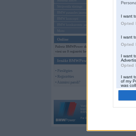
Mēneša BMW
Persona
Sērijveida tūnings
BMW pasaules jaunumi
I want t
BMW koncepti
Opted 
BMW konkurentu jaunumi
Moto
I want t
Online
Opted 
Pašreiz BMWPower skatās 155
viesi un 0 reģistrēti lietotāji.
I want 
Advertis
Ienākt BMWPower
Opted 
• Pieslēgties
• Reģistrēties
I want t
of my P
• Aizmirsi paroli?
was col
Opted 
Vortāls BMWPower.lv darbojas
kopš 2002. gada 14. maija. Tas nav auto klubs
BMW AG.
Par BMWPower
|
Kontakti
|
Reklāma