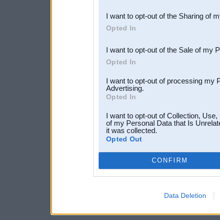
also be disclosed by us to 
I want to opt-out of the Sharing of 
Downstream Participants
th
Opted In
third parties.
I want to opt-out of the Sale of my 
Opted In
I want to opt-out of processing my 
Advertising.
Opted In
I want to opt-out of Collection, Use
of my Personal Data that Is Unrelat
it was collected.
Opted Out
CONFIRM
Data Deletion