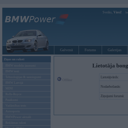
Sveiks,
Viesi!
Ie
Galvenā
Forums
Galerijas
Ziņas un raksti
Lietotāja bong
BMW modeļu jaunumi
BMW testi
Tehnoloģijas & sasniegumi
Lietotājvārds:
Offline
BMW Latvijā
Nodarbošanās:
MINI
Rolls-Royce
Ziņojumi forumā:
Pasākumi
Vadāmības tests
Autosports
BMWPower aktuāli
Reklāmas raksti