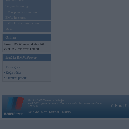
Mēneša BMW
Sērijveida tūnings
BMW pasaules jaunumi
BMW koncepti
BMW konkurentu jaunumi
Moto
Online
Pašreiz BMWPower skatās 141
viesi un 2 reģistrēti lietotāji.
Ienākt BMWPower
• Pieslēgties
• Reģistrēties
• Aizmirsi paroli?
Vortāls BMWPower.lv darbojas
kopš 2002. gada 14. maija. Tas nav auto klubs un nav saistīts ar
Galvena
|
Fo
BMW AG.
Par BMWPower
|
Kontakti
|
Reklāma