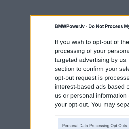
BMWPower.lv -
Do Not Process My
If you wish to opt-out of the
processing of your personal
targeted advertising by us
section to confirm your sel
opt-out request is proces
interest-based ads based o
us or personal information d
your opt-out. You may separ
disclosure of your personal
IAB’s list of downstream pa
Personal Data Processing Opt Outs