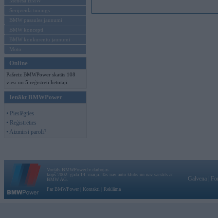
Mēneša BMW
Sērijveida tūnings
BMW pasaules jaunumi
BMW koncepti
BMW konkurentu jaunumi
Moto
Online
Pašreiz BMWPower skatās 108
viesi un 5 reģistrēti lietotāji.
Ienākt BMWPower
• Pieslēgties
• Reģistrēties
• Aizmirsi paroli?
Vortāls BMWPower.lv darbojas
kopš 2002. gada 14. maija. Tas nav auto klubs un nav saistīts ar
Galvena
|
Fo
BMW AG.
Par BMWPower
|
Kontakti
|
Reklāma