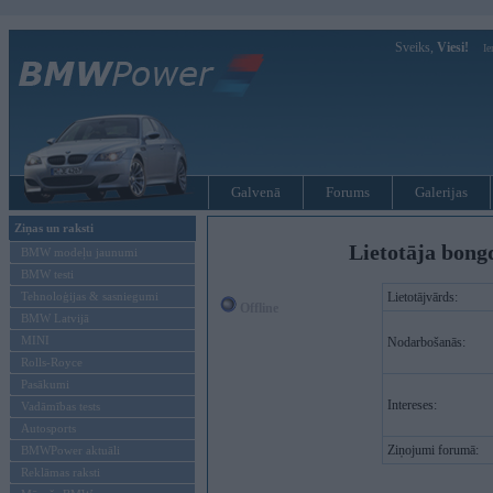
Sveiks,
Viesi!
Ie
Galvenā
Forums
Galerijas
Ziņas un raksti
Lietotāja bong
BMW modeļu jaunumi
BMW testi
Tehnoloģijas & sasniegumi
Lietotājvārds:
Offline
BMW Latvijā
MINI
Nodarbošanās:
Rolls-Royce
Pasākumi
Intereses:
Vadāmības tests
Autosports
Ziņojumi forumā:
BMWPower aktuāli
Reklāmas raksti