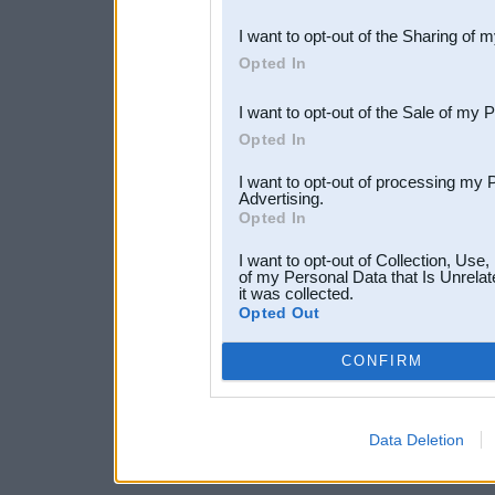
also be disclosed by us to 
I want to opt-out of the Sharing of 
Downstream Participants
th
Opted In
third parties.
I want to opt-out of the Sale of my 
Opted In
I want to opt-out of processing my 
Advertising.
Opted In
I want to opt-out of Collection, Use
of my Personal Data that Is Unrelat
it was collected.
Opted Out
CONFIRM
Data Deletion