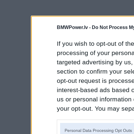
BMWPower.lv -
Do Not Process My
If you wish to opt-out of the
processing of your personal
targeted advertising by us
section to confirm your sel
opt-out request is proces
interest-based ads based o
us or personal information d
your opt-out. You may separ
disclosure of your personal
IAB’s list of downstream pa
Personal Data Processing Opt Outs