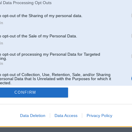
l Data Processing Opt Outs
o opt-out of the Sharing of my personal data.
In
o opt-out of the Sale of my Personal Data.
In
to opt-out of processing my Personal Data for Targeted
ing.
In
o opt-out of Collection, Use, Retention, Sale, and/or Sharing
ersonal Data that Is Unrelated with the Purposes for which it
lected.
Out
CONFIRM
 un nav saistīts ar
Galvena
|
Forums
|
Galerijas
|
Reģistrācija
|
Lietotaāji
|
Meklētājs
|
Reklā
Data Deletion
Data Access
Privacy Policy