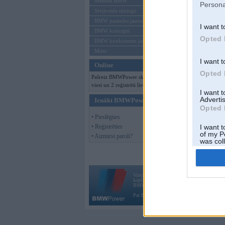
Mēneša BMW
Persona
Sērijveida tūnings
BMW pasaules jaunumi
I want t
BMW koncepti
Opted 
BMW konkurentu jaunumi
Moto
I want t
Online
Opted 
Pašreiz BMWPower skatās 137
viesi un 2 reģistrēti lietotāji.
I want 
Advertis
Ienākt BMWPower
Opted 
• Pieslēgties
• Reģistrēties
I want t
of my P
• Aizmirsi paroli?
was col
Opted 
Vortāls BMWPower.lv darbojas
kopš 2002. gada 14. maija. Tas nav auto klubs
BMW AG.
Par BMWPower
|
Kontakti
|
Reklāma