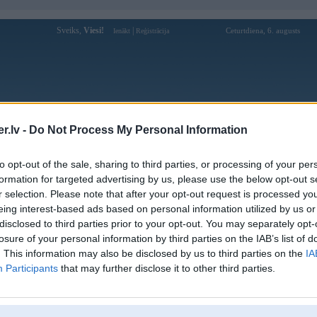
Sveiks,
Viesi!
|
Ceturtdiena, 6. augusts
Ienākt
Reģistrācija
Forums
Galerijas
Reģistrācija
Lietotāji
Meklētājs
.lv -
Do Not Process My Personal Information
Lietotāja bong88coach2025 profils
to opt-out of the sale, sharing to third parties, or processing of your per
formation for targeted advertising by us, please use the below opt-out s
Lietotājvārds:
bong88coach2025
r selection. Please note that after your opt-out request is processed y
eing interest-based ads based on personal information utilized by us or
Pilsēta:
Jaunjelgava
disclosed to third parties prior to your opt-out. You may separately opt-
Ziņojumi forumā:
0
losure of your personal information by third parties on the IAB’s list of
Pēdējie ziņojumi forumā
[
]
. This information may also be disclosed by us to third parties on the
IA
Participants
that may further disclose it to other third parties.