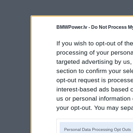
BMWPower.lv -
Do Not Process My
If you wish to opt-out of the
processing of your personal
targeted advertising by us
section to confirm your sel
opt-out request is proces
interest-based ads based o
us or personal information d
your opt-out. You may separ
disclosure of your personal
IAB’s list of downstream pa
Personal Data Processing Opt Outs