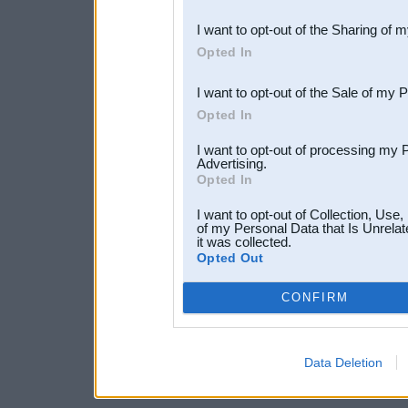
also be disclosed by us to 
I want to opt-out of the Sharing of 
Downstream Participants
th
Opted In
third parties.
I want to opt-out of the Sale of my 
Opted In
I want to opt-out of processing my 
Advertising.
Opted In
I want to opt-out of Collection, Use
of my Personal Data that Is Unrelat
it was collected.
Opted Out
CONFIRM
Data Deletion