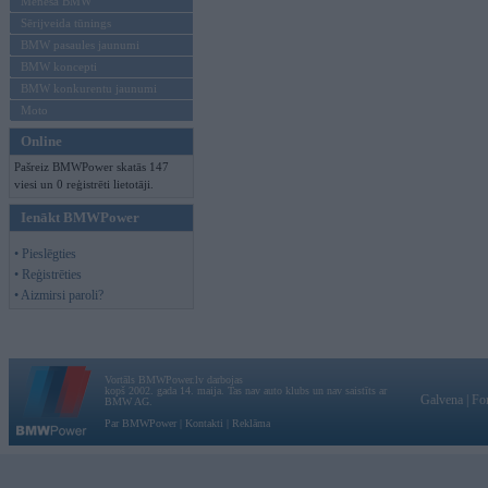
Mēneša BMW
Sērijveida tūnings
BMW pasaules jaunumi
BMW koncepti
BMW konkurentu jaunumi
Moto
Online
Pašreiz BMWPower skatās 147
viesi un 0 reģistrēti lietotāji.
Ienākt BMWPower
• Pieslēgties
• Reģistrēties
• Aizmirsi paroli?
Vortāls BMWPower.lv darbojas
kopš 2002. gada 14. maija. Tas nav auto klubs un nav saistīts ar
Galvena
|
Fo
BMW AG.
Par BMWPower
|
Kontakti
|
Reklāma