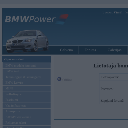
Sveiks,
Viesi!
Ie
Galvenā
Forums
Galerijas
Ziņas un raksti
Lietotāja bom
BMW modeļu jaunumi
BMW testi
Tehnoloģijas & sasniegumi
Lietotājvārds:
Offline
BMW Latvijā
MINI
Intereses:
Rolls-Royce
Pasākumi
Ziņojumi forumā:
Vadāmības tests
Autosports
BMWPower aktuāli
Reklāmas raksti