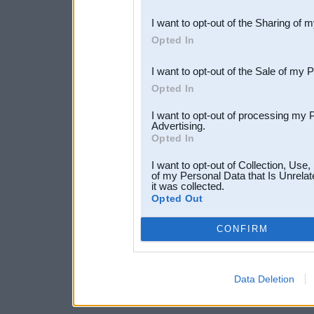
also be disclosed by us to 
I want to opt-out of the Sharing of 
Downstream Participants
th
Opted In
third parties.
I want to opt-out of the Sale of my 
Opted In
I want to opt-out of processing my 
Advertising.
Opted In
I want to opt-out of Collection, Use
of my Personal Data that Is Unrelat
it was collected.
Opted Out
CONFIRM
Data Deletion