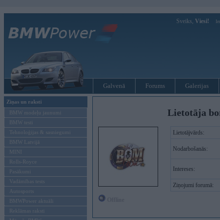
Sveiks,
Viesi!
Ie
Galvenā
Forums
Galerijas
Ziņas un raksti
Lietotāja bo
BMW modeļu jaunumi
BMW testi
Tehnoloģijas & sasniegumi
Lietotājvārds:
BMW Latvijā
Nodarbošanās:
MINI
Rolls-Royce
Intereses:
Pasākumi
Vadāmības tests
Ziņojumi forumā:
Autosports
Offline
BMWPower aktuāli
Reklāmas raksti