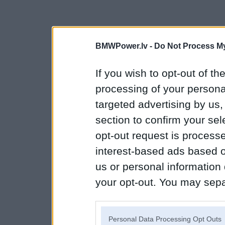
BMWPower.lv -
Do Not Process My
If you wish to opt-out of the
processing of your personal
targeted advertising by us
section to confirm your sel
opt-out request is proces
interest-based ads based o
us or personal information d
your opt-out. You may separ
disclosure of your personal
IAB’s list of downstream pa
Personal Data Processing Opt Outs