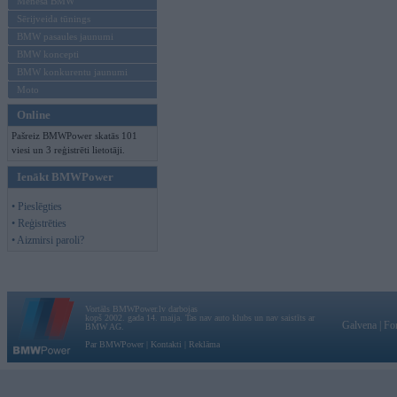
Mēneša BMW
Sērijveida tūnings
BMW pasaules jaunumi
BMW koncepti
BMW konkurentu jaunumi
Moto
Online
Pašreiz BMWPower skatās 101
viesi un 3 reģistrēti lietotāji.
Ienākt BMWPower
• Pieslēgties
• Reģistrēties
• Aizmirsi paroli?
Vortāls BMWPower.lv darbojas
kopš 2002. gada 14. maija. Tas nav auto klubs un nav saistīts ar
Galvena
|
Fo
BMW AG.
Par BMWPower
|
Kontakti
|
Reklāma