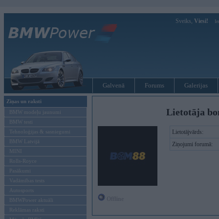
Sveiks,
Viesi!
Ie
Galvenā
Forums
Galerijas
Ziņas un raksti
Lietotāja b
BMW modeļu jaunumi
BMW testi
Tehnoloģijas & sasniegumi
Lietotājvārds:
BMW Latvijā
Ziņojumi forumā:
MINI
Rolls-Royce
Pasākumi
Vadāmības tests
Autosports
Offline
BMWPower aktuāli
Reklāmas raksti