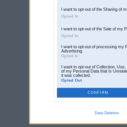
also be disclosed by us to 
I want to opt-out of the Sharing of 
Downstream Participants
th
Opted In
third parties.
I want to opt-out of the Sale of my 
Opted In
I want to opt-out of processing my 
Advertising.
Opted In
I want to opt-out of Collection, Use
of my Personal Data that Is Unrelat
it was collected.
Opted Out
CONFIRM
Data Deletion