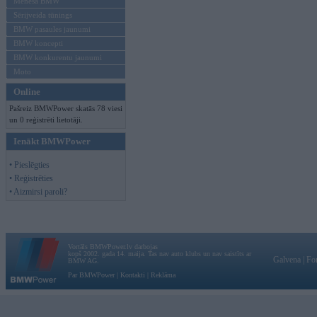
Mēneša BMW
Sērijveida tūnings
BMW pasaules jaunumi
BMW koncepti
BMW konkurentu jaunumi
Moto
Online
Pašreiz BMWPower skatās 78 viesi
un 0 reģistrēti lietotāji.
Ienākt BMWPower
• Pieslēgties
• Reģistrēties
• Aizmirsi paroli?
Vortāls BMWPower.lv darbojas
kopš 2002. gada 14. maija. Tas nav auto klubs un nav saistīts ar
Galvena
|
Fo
BMW AG.
Par BMWPower
|
Kontakti
|
Reklāma