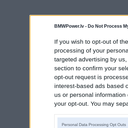
BMWPower.lv -
Do Not Process My
If you wish to opt-out of the
processing of your personal
targeted advertising by us
section to confirm your sel
opt-out request is proces
interest-based ads based o
us or personal information d
your opt-out. You may separ
disclosure of your personal
IAB’s list of downstream pa
Personal Data Processing Opt Outs