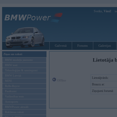
Sveiks,
Viesi!
Ie
Galvenā
Forums
Galerijas
Ziņas un raksti
Lietotāja 
BMW modeļu jaunumi
BMW testi
Tehnoloģijas & sasniegumi
BMW Latvijā
Lietotājvārds:
Offline
MINI
Braucu ar:
Rolls-Royce
Ziņojumi forumā:
Pasākumi
Vadāmības tests
Autosports
BMWPower aktuāli
Reklāmas raksti