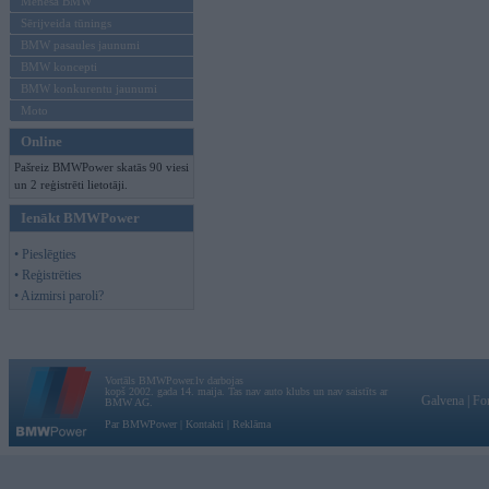
Mēneša BMW
Sērijveida tūnings
BMW pasaules jaunumi
BMW koncepti
BMW konkurentu jaunumi
Moto
Online
Pašreiz BMWPower skatās 90 viesi
un 2 reģistrēti lietotāji.
Ienākt BMWPower
• Pieslēgties
• Reģistrēties
• Aizmirsi paroli?
Vortāls BMWPower.lv darbojas
kopš 2002. gada 14. maija. Tas nav auto klubs un nav saistīts ar
Galvena
|
Fo
BMW AG.
Par BMWPower
|
Kontakti
|
Reklāma