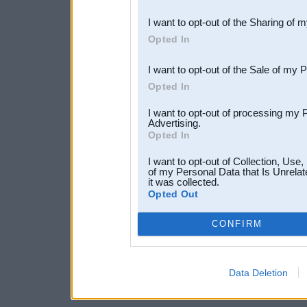
also be disclosed by us to 
I want to opt-out of the Sharing of 
Downstream Participants
th
Opted In
third parties.
I want to opt-out of the Sale of my 
Opted In
I want to opt-out of processing my 
Advertising.
Opted In
I want to opt-out of Collection, Use
of my Personal Data that Is Unrelat
it was collected.
Opted Out
CONFIRM
Data Deletion