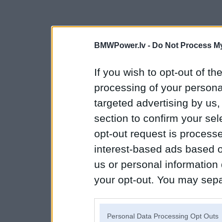
BMWPower.lv -
Do Not Process My
If you wish to opt-out of the
processing of your personal
targeted advertising by us
section to confirm your sel
opt-out request is proces
interest-based ads based o
us or personal information d
your opt-out. You may separ
disclosure of your personal
IAB’s list of downstream pa
Personal Data Processing Opt Outs