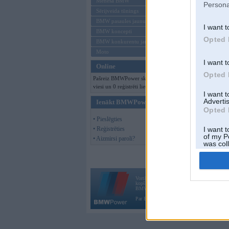
Mēneša BMW
Persona
Sērijveida tūnings
BMW pasaules jaunumi
I want t
BMW koncepti
Opted 
BMW konkurentu jaunumi
Moto
I want t
Online
Opted 
Pašreiz BMWPower skatās 188
viesi un 0 reģistrēti lietotāji.
I want 
Advertis
Ienākt BMWPower
Opted 
• Pieslēgties
• Reģistrēties
I want t
of my P
• Aizmirsi paroli?
was col
Opted 
Vortāls BMWPower.lv darbojas
kopš 2002. gada 14. maija. Tas nav auto klubs
BMW AG.
Par BMWPower
|
Kontakti
|
Reklāma