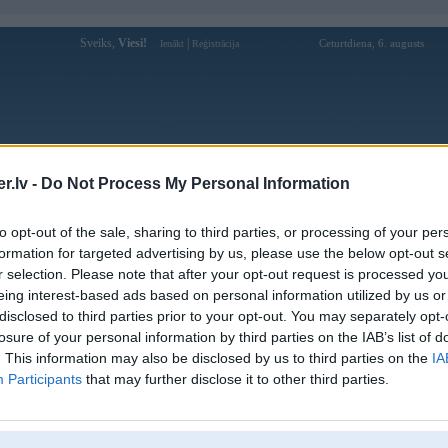
Sveiks,
Viesi!
|
Ceturtdiena, 6. augusts
Ienākt
Reģistrācija
Forums
Galerijas
Reģistrācija
Lietotāji
Meklētājs
.lv -
Do Not Process My Personal Information
Lietotāja bojadzjans profils
to opt-out of the sale, sharing to third parties, or processing of your per
formation for targeted advertising by us, please use the below opt-out s
Pēdējo reizi manīts: 02. Apr 2012, 14:53
r selection. Please note that after your opt-out request is processed y
eing interest-based ads based on personal information utilized by us or
Lietotājvārds:
bojadzjans
disclosed to third parties prior to your opt-out. You may separately opt-
Pilsēta:
Rīga
losure of your personal information by third parties on the IAB’s list of
Braucu ar:
E36
. This information may also be disclosed by us to third parties on the
IA
Nodarbošanās:
Students
Participants
that may further disclose it to other third parties.
Ziņojumi forumā:
67
Pēdējie ziņojumi forumā
[
]