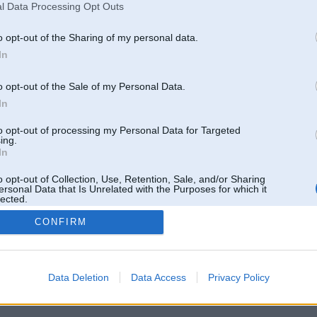
l Data Processing Opt Outs
o opt-out of the Sharing of my personal data.
In
o opt-out of the Sale of my Personal Data.
In
to opt-out of processing my Personal Data for Targeted
ing.
In
o opt-out of Collection, Use, Retention, Sale, and/or Sharing
ersonal Data that Is Unrelated with the Purposes for which it
lected.
Out
CONFIRM
 un nav saistīts ar
Galvena
|
Forums
|
Galerijas
|
Reģistrācija
|
Lietotaāji
|
Meklētājs
|
Reklā
Data Deletion
Data Access
Privacy Policy