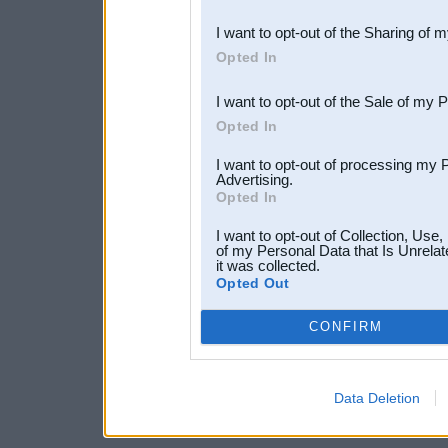
also be disclosed by us to 
I want to opt-out of the Sharing of 
Downstream Participants
th
Opted In
third parties.
I want to opt-out of the Sale of my 
Opted In
I want to opt-out of processing my 
Advertising.
Opted In
I want to opt-out of Collection, Use
of my Personal Data that Is Unrelat
it was collected.
Opted Out
CONFIRM
Data Deletion