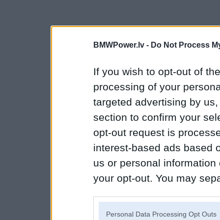
BMWPower.lv -
Do Not Process My
If you wish to opt-out of the
processing of your personal
targeted advertising by us
section to confirm your sel
opt-out request is proces
interest-based ads based o
us or personal information d
your opt-out. You may separ
disclosure of your personal
IAB’s list of downstream pa
Personal Data Processing Opt Outs