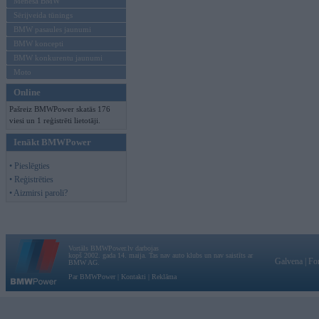
Mēneša BMW
Sērijveida tūnings
BMW pasaules jaunumi
BMW koncepti
BMW konkurentu jaunumi
Moto
Online
Pašreiz BMWPower skatās 176
viesi un 1 reģistrēti lietotāji.
Ienākt BMWPower
• Pieslēgties
• Reģistrēties
• Aizmirsi paroli?
Vortāls BMWPower.lv darbojas
kopš 2002. gada 14. maija. Tas nav auto klubs un nav saistīts ar
Galvena
|
Fo
BMW AG.
Par BMWPower
|
Kontakti
|
Reklāma