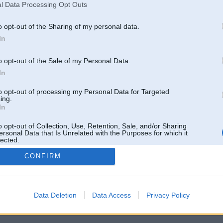
l Data Processing Opt Outs
o opt-out of the Sharing of my personal data.
In
o opt-out of the Sale of my Personal Data.
In
to opt-out of processing my Personal Data for Targeted
ing.
In
o opt-out of Collection, Use, Retention, Sale, and/or Sharing
ersonal Data that Is Unrelated with the Purposes for which it
lected.
Out
CONFIRM
 un nav saistīts ar
Galvena
|
Forums
|
Galerijas
|
Reģistrācija
|
Lietotaāji
|
Meklētājs
|
Reklā
Data Deletion
Data Access
Privacy Policy