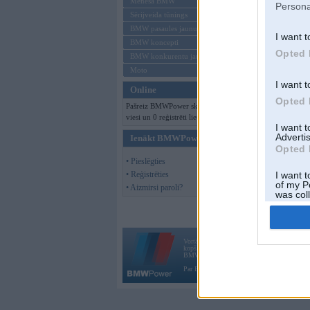
Mēneša BMW
Persona
Sērijveida tūnings
BMW pasaules jaunumi
I want t
BMW koncepti
Opted 
BMW konkurentu jaunumi
Moto
I want t
Online
Opted 
Pašreiz BMWPower skatās 329
viesi un 0 reģistrēti lietotāji.
I want 
Advertis
Ienākt BMWPower
Opted 
• Pieslēgties
• Reģistrēties
I want t
of my P
• Aizmirsi paroli?
was col
Opted 
Vortāls BMWPower.lv darbojas
kopš 2002. gada 14. maija. Tas nav auto klubs
BMW AG.
Par BMWPower
|
Kontakti
|
Reklāma