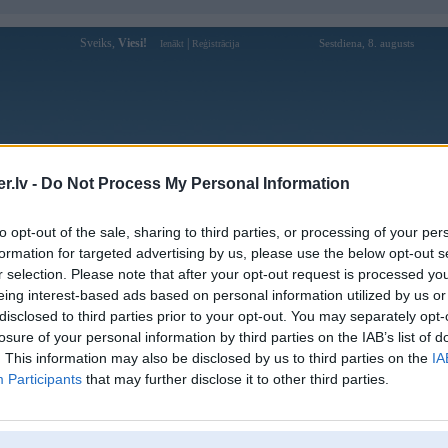
Sveiks,
Viesi!
|
Sestdiena, 8. augusts
Ienākt
Reģistrācija
Forums
Galerijas
Reģistrācija
Lietotāji
Meklētājs
.lv -
Do Not Process My Personal Information
Lietotāja bleklauns profils
to opt-out of the sale, sharing to third parties, or processing of your per
formation for targeted advertising by us, please use the below opt-out s
Pēdējo reizi manīts: 26. Jul 2008, 00:18
r selection. Please note that after your opt-out request is processed y
eing interest-based ads based on personal information utilized by us or
Lietotājvārds:
bleklauns
disclosed to third parties prior to your opt-out. You may separately opt-
Ziņojumi forumā:
0
losure of your personal information by third parties on the IAB’s list of
Pēdējie ziņojumi forumā
[
]
. This information may also be disclosed by us to third parties on the
IA
Participants
that may further disclose it to other third parties.