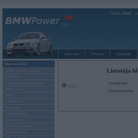
Sveiks,
Viesi!
Ie
Galvenā
Forums
Galerijas
Ziņas un raksti
Lietotāja b
BMW modeļu jaunumi
BMW testi
Tehnoloģijas & sasniegumi
Lietotājvārds:
Offline
BMW Latvijā
Ziņojumi forumā:
MINI
Rolls-Royce
Pasākumi
Vadāmības tests
Autosports
BMWPower aktuāli
Reklāmas raksti