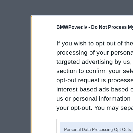
BMWPower.lv -
Do Not Process My
If you wish to opt-out of the
processing of your personal
targeted advertising by us
section to confirm your sel
opt-out request is proces
interest-based ads based o
us or personal information d
your opt-out. You may separ
disclosure of your personal
IAB’s list of downstream pa
Personal Data Processing Opt Outs