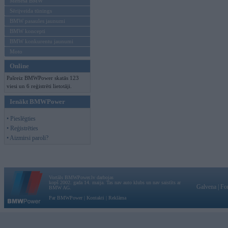
Mēneša BMW
Sērijveida tūnings
BMW pasaules jaunumi
BMW koncepti
BMW konkurentu jaunumi
Moto
Online
Pašreiz BMWPower skatās 123
viesi un 6 reģistrēti lietotāji.
Ienākt BMWPower
• Pieslēgties
• Reģistrēties
• Aizmirsi paroli?
Vortāls BMWPower.lv darbojas
kopš 2002. gada 14. maija. Tas nav auto klubs un nav saistīts ar
Galvena
|
Fo
BMW AG.
Par BMWPower
|
Kontakti
|
Reklāma