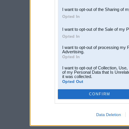
also be disclosed by us to 
I want to opt-out of the Sharing of 
Downstream Participants
th
Opted In
third parties.
I want to opt-out of the Sale of my 
Opted In
I want to opt-out of processing my 
Advertising.
Opted In
I want to opt-out of Collection, Use
of my Personal Data that Is Unrelat
it was collected.
Opted Out
CONFIRM
Data Deletion