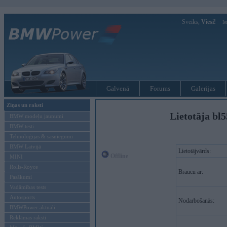
Sveiks,
Viesi!
Ie
Galvenā
Forums
Galerijas
Ziņas un raksti
Lietotāja bl5
BMW modeļu jaunumi
BMW testi
Tehnoloģijas & sasniegumi
BMW Latvijā
Lietotājvārds:
Offline
MINI
Rolls-Royce
Braucu ar:
Pasākumi
Vadāmības tests
Autosports
Nodarbošanās:
BMWPower aktuāli
Reklāmas raksti