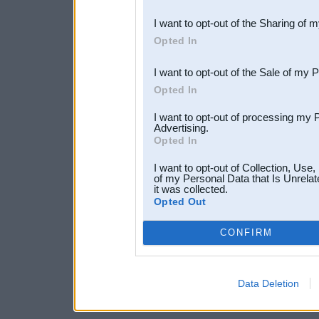
also be disclosed by us to 
I want to opt-out of the Sharing of 
Downstream Participants
th
Opted In
third parties.
I want to opt-out of the Sale of my 
Opted In
I want to opt-out of processing my 
Advertising.
Opted In
I want to opt-out of Collection, Use
of my Personal Data that Is Unrelat
it was collected.
Opted Out
CONFIRM
Data Deletion