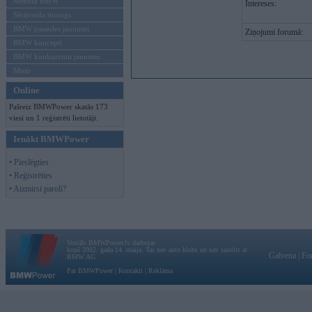
Mēneša BMW
Intereses:
Sērijveida tūnings
BMW pasaules jaunumi
Ziņojumi forumā:
BMW koncepti
BMW konkurentu jaunumi
Moto
Online
Pašreiz BMWPower skatās 173
viesi un 1 reģistrēti lietotāji.
Ienākt BMWPower
• Pieslēgties
• Reģistrēties
• Aizmirsi paroli?
Vortāls BMWPower.lv darbojas
kopš 2002. gada 14. maija. Tas nav auto klubs un nav saistīts ar
Galvena
|
Fo
BMW AG.
Par BMWPower
|
Kontakti
|
Reklāma