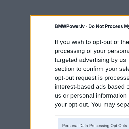
BMWPower.lv -
Do Not Process My
If you wish to opt-out of the
processing of your personal
targeted advertising by us
section to confirm your sel
opt-out request is proces
interest-based ads based o
us or personal information d
your opt-out. You may separ
disclosure of your personal
IAB’s list of downstream pa
Personal Data Processing Opt Outs