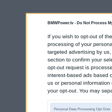
BMWPower.lv -
Do Not Process My
If you wish to opt-out of the
processing of your personal
targeted advertising by us
section to confirm your sel
opt-out request is proces
interest-based ads based o
us or personal information d
your opt-out. You may separ
disclosure of your personal
IAB’s list of downstream pa
Personal Data Processing Opt Outs