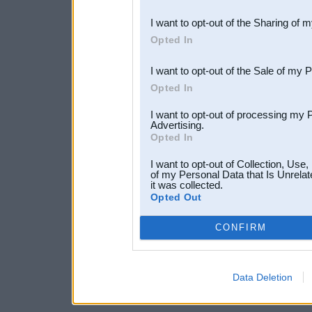
also be disclosed by us to 
I want to opt-out of the Sharing of 
Downstream Participants
th
Opted In
third parties.
I want to opt-out of the Sale of my 
Opted In
I want to opt-out of processing my 
Advertising.
Opted In
I want to opt-out of Collection, Use
of my Personal Data that Is Unrelat
it was collected.
Opted Out
CONFIRM
Data Deletion