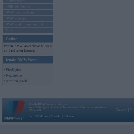
Mēneša BMW
Sērijveida tūnings
BMW pasaules jaunumi
BMW koncepti
BMW konkurentu jaunumi
Moto
Online
Pašreiz BMWPower skatās 80 viesi
un 1 reģistrēti lietotāji.
Ienākt BMWPower
• Pieslēgties
• Reģistrēties
• Aizmirsi paroli?
Vortāls BMWPower.lv darbojas
kopš 2002. gada 14. maija. Tas nav auto klubs un nav saistīts ar
Galvena
|
Fo
BMW AG.
Par BMWPower
|
Kontakti
|
Reklāma