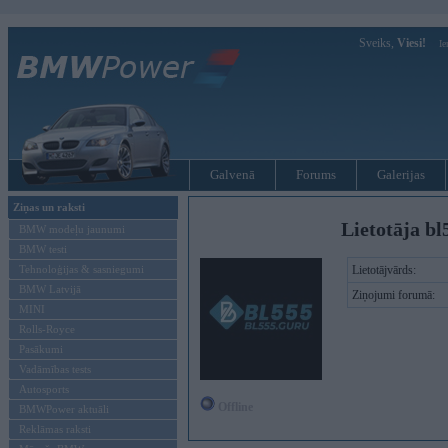
Sveiks,
Viesi!
Ie
Galvenā
Forums
Galerijas
Ziņas un raksti
Lietotāja bl
BMW modeļu jaunumi
BMW testi
Tehnoloģijas & sasniegumi
Lietotājvārds:
BMW Latvijā
Ziņojumi forumā:
MINI
Rolls-Royce
Pasākumi
Vadāmības tests
Autosports
Offline
BMWPower aktuāli
Reklāmas raksti