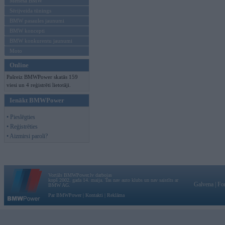
Mēneša BMW
Sērijveida tūnings
BMW pasaules jaunumi
BMW koncepti
BMW konkurentu jaunumi
Moto
Online
Pašreiz BMWPower skatās 159
viesi un 4 reģistrēti lietotāji.
Ienākt BMWPower
• Pieslēgties
• Reģistrēties
• Aizmirsi paroli?
Vortāls BMWPower.lv darbojas
kopš 2002. gada 14. maija. Tas nav auto klubs un nav saistīts ar
Galvena
|
Fo
BMW AG.
Par BMWPower
|
Kontakti
|
Reklāma