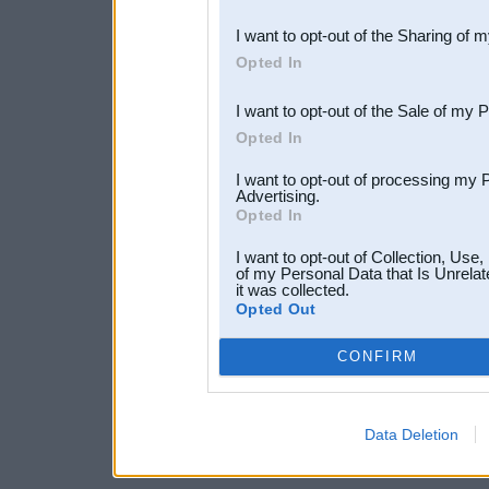
also be disclosed by us to 
I want to opt-out of the Sharing of 
Downstream Participants
th
Opted In
third parties.
I want to opt-out of the Sale of my 
Opted In
I want to opt-out of processing my 
Advertising.
Opted In
I want to opt-out of Collection, Use
of my Personal Data that Is Unrelat
it was collected.
Opted Out
CONFIRM
Data Deletion