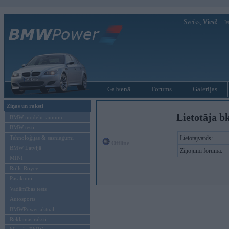
Sveiks,
Viesi!
Ie
Galvenā
Forums
Galerijas
Ziņas un raksti
Lietotāja b
BMW modeļu jaunumi
BMW testi
Tehnoloģijas & sasniegumi
Lietotājvārds:
Offline
BMW Latvijā
Ziņojumi forumā:
MINI
Rolls-Royce
Pasākumi
Vadāmības tests
Autosports
BMWPower aktuāli
Reklāmas raksti