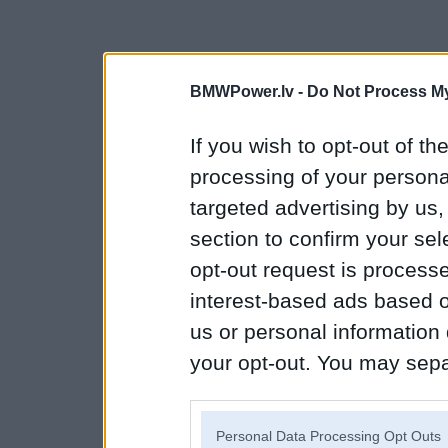
BMWPower.lv -
Do Not Process My
If you wish to opt-out of the
processing of your personal
targeted advertising by us
section to confirm your sel
opt-out request is proces
interest-based ads based o
us or personal information d
your opt-out. You may separ
disclosure of your personal
IAB’s list of downstream pa
Personal Data Processing Opt Outs