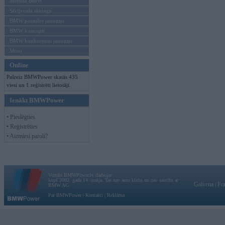
Mēneša BMW
Sērijveida tūnings
BMW pasaules jaunumi
BMW koncepti
BMW konkurentu jaunumi
Moto
Online
Pašreiz BMWPower skatās 435
viesi un 1 reģistrēti lietotāji.
Ienākt BMWPower
• Pieslēgties
• Reģistrēties
• Aizmirsi paroli?
Vortāls BMWPower.lv darbojas
kopš 2002. gada 14. maija. Tas nav auto klubs un nav saistīts ar
Galvena
|
Fo
BMW AG.
Par BMWPower
|
Kontakti
|
Reklāma