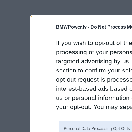
BMWPower.lv -
Do Not Process My
If you wish to opt-out of the
processing of your personal
targeted advertising by us
section to confirm your sel
opt-out request is proces
interest-based ads based o
us or personal information d
your opt-out. You may separ
disclosure of your personal
IAB’s list of downstream pa
Personal Data Processing Opt Outs