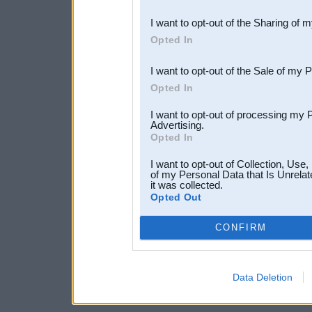
also be disclosed by us to 
I want to opt-out of the Sharing of 
Downstream Participants
th
Opted In
third parties.
I want to opt-out of the Sale of my 
Opted In
I want to opt-out of processing my 
Advertising.
Opted In
I want to opt-out of Collection, Use
of my Personal Data that Is Unrelat
it was collected.
Opted Out
CONFIRM
Data Deletion