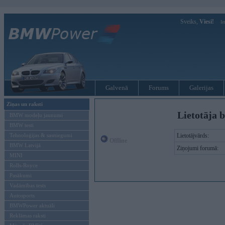
Sveiks,
Viesi!
Ie
Galvenā
Forums
Galerijas
Ziņas un raksti
Lietotāja b
BMW modeļu jaunumi
BMW testi
Tehnoloģijas & sasniegumi
Lietotājvārds:
Offline
BMW Latvijā
Ziņojumi forumā:
MINI
Rolls-Royce
Pasākumi
Vadāmības tests
Autosports
BMWPower aktuāli
Reklāmas raksti