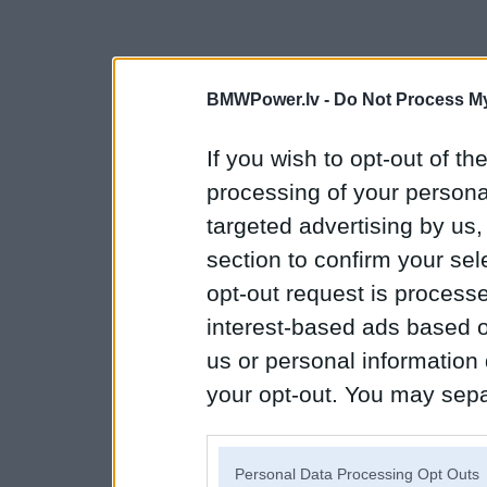
BMWPower.lv -
Do Not Process My
If you wish to opt-out of the
processing of your personal
targeted advertising by us
section to confirm your sel
opt-out request is proces
interest-based ads based o
us or personal information d
your opt-out. You may separ
disclosure of your personal
IAB’s list of downstream pa
Personal Data Processing Opt Outs