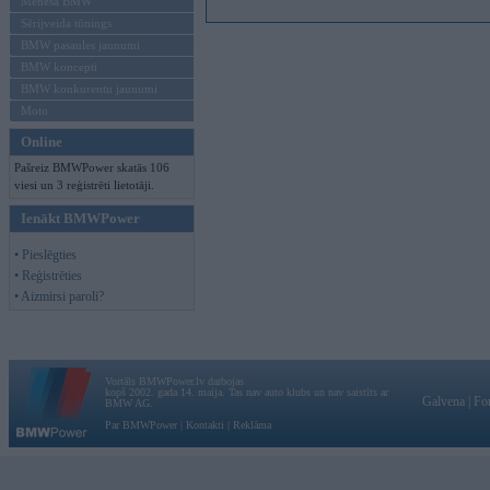
Mēneša BMW
Sērijveida tūnings
BMW pasaules jaunumi
BMW koncepti
BMW konkurentu jaunumi
Moto
Online
Pašreiz BMWPower skatās 106
viesi un 3 reģistrēti lietotāji.
Ienākt BMWPower
• Pieslēgties
• Reģistrēties
• Aizmirsi paroli?
Vortāls BMWPower.lv darbojas
kopš 2002. gada 14. maija. Tas nav auto klubs un nav saistīts ar
Galvena
|
Fo
BMW AG.
Par BMWPower
|
Kontakti
|
Reklāma