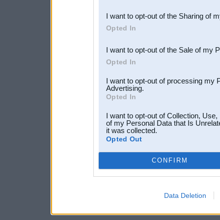
also be disclosed by us to 
I want to opt-out of the Sharing of 
Downstream Participants
th
Opted In
third parties.
I want to opt-out of the Sale of my 
Opted In
I want to opt-out of processing my 
Advertising.
Opted In
I want to opt-out of Collection, Use
of my Personal Data that Is Unrelat
it was collected.
Opted Out
CONFIRM
Data Deletion