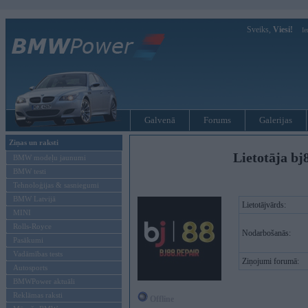
Sveiks,
Viesi!
Ie
Galvenā
Forums
Galerijas
Ziņas un raksti
Lietotāja bj
BMW modeļu jaunumi
BMW testi
Tehnoloģijas & sasniegumi
BMW Latvijā
Lietotājvārds:
MINI
Rolls-Royce
Nodarbošanās:
Pasākumi
Vadāmības tests
Ziņojumi forumā:
Autosports
BMWPower aktuāli
Reklāmas raksti
Offline