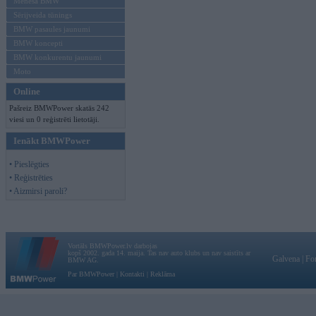
Mēneša BMW
Sērijveida tūnings
BMW pasaules jaunumi
BMW koncepti
BMW konkurentu jaunumi
Moto
Online
Pašreiz BMWPower skatās 242
viesi un 0 reģistrēti lietotāji.
Ienākt BMWPower
• Pieslēgties
• Reģistrēties
• Aizmirsi paroli?
Vortāls BMWPower.lv darbojas
kopš 2002. gada 14. maija. Tas nav auto klubs un nav saistīts ar
Galvena
|
Fo
BMW AG.
Par BMWPower
|
Kontakti
|
Reklāma