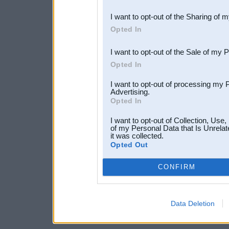
also be disclosed by us to 
I want to opt-out of the Sharing of 
Downstream Participants
th
Opted In
third parties.
I want to opt-out of the Sale of my 
Opted In
I want to opt-out of processing my 
Advertising.
Opted In
I want to opt-out of Collection, Use
of my Personal Data that Is Unrelat
it was collected.
Opted Out
CONFIRM
Data Deletion