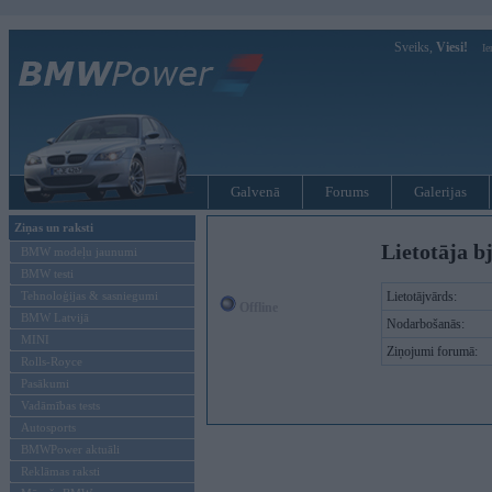
Sveiks,
Viesi!
Ie
Galvenā
Forums
Galerijas
Ziņas un raksti
Lietotāja b
BMW modeļu jaunumi
BMW testi
Tehnoloģijas & sasniegumi
Lietotājvārds:
Offline
BMW Latvijā
Nodarbošanās:
MINI
Ziņojumi forumā:
Rolls-Royce
Pasākumi
Vadāmības tests
Autosports
BMWPower aktuāli
Reklāmas raksti