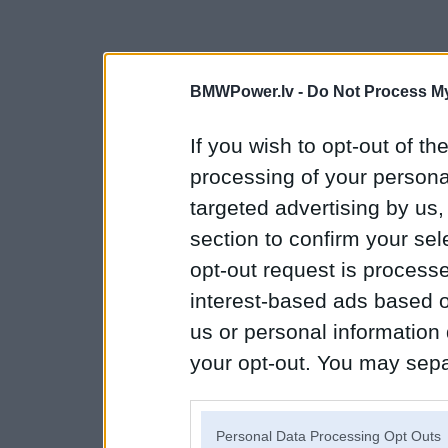
BMWPower.lv -
Do Not Process My
If you wish to opt-out of the
processing of your personal
targeted advertising by us
section to confirm your sel
opt-out request is proces
interest-based ads based o
us or personal information d
your opt-out. You may separ
disclosure of your personal
IAB’s list of downstream pa
Personal Data Processing Opt Outs