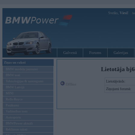
Sveiks,
Viesi!
Ie
Galvenā
Forums
Galerijas
Ziņas un raksti
Lietotāja bj6
BMW modeļu jaunumi
BMW testi
Tehnoloģijas & sasniegumi
Lietotājvārds:
Offline
BMW Latvijā
Ziņojumi forumā:
MINI
Rolls-Royce
Pasākumi
Vadāmības tests
Autosports
BMWPower aktuāli
Reklāmas raksti