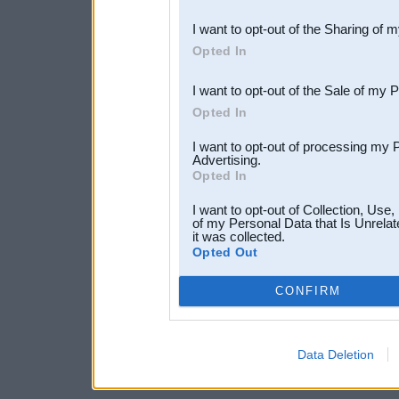
also be disclosed by us to 
I want to opt-out of the Sharing of 
Downstream Participants
th
Opted In
third parties.
I want to opt-out of the Sale of my 
Opted In
I want to opt-out of processing my 
Advertising.
Opted In
I want to opt-out of Collection, Use
of my Personal Data that Is Unrelat
it was collected.
Opted Out
CONFIRM
Data Deletion