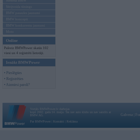
Mēneša BMW
Sērijveida tūnings
BMW pasaules jaunumi
BMW koncepti
BMW konkurentu jaunumi
Moto
Online
Pašreiz BMWPower skatās 102
viesi un 4 reģistrēti lietotāji.
Ienākt BMWPower
• Pieslēgties
• Reģistrēties
• Aizmirsi paroli?
Vortāls BMWPower.lv darbojas
kopš 2002. gada 14. maija. Tas nav auto klubs un nav saistīts ar
Galvena
|
Fo
BMW AG.
Par BMWPower
|
Kontakti
|
Reklāma