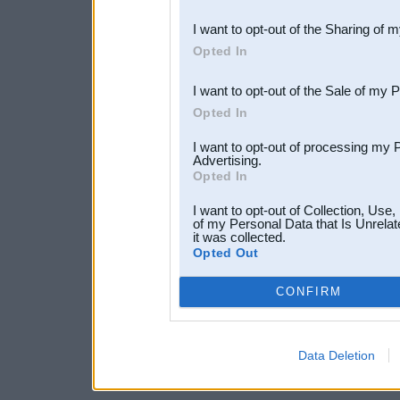
also be disclosed by us to 
I want to opt-out of the Sharing of 
Downstream Participants
th
Opted In
third parties.
I want to opt-out of the Sale of my 
Opted In
I want to opt-out of processing my 
Advertising.
Opted In
I want to opt-out of Collection, Use
of my Personal Data that Is Unrelat
it was collected.
Opted Out
CONFIRM
Data Deletion