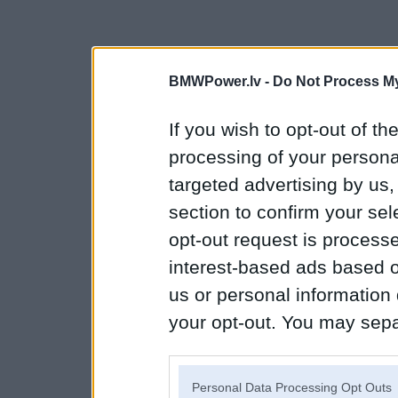
BMWPower.lv -
Do Not Process My
If you wish to opt-out of the
processing of your personal
targeted advertising by us
section to confirm your sel
opt-out request is proces
interest-based ads based o
us or personal information d
your opt-out. You may separ
disclosure of your personal
IAB’s list of downstream pa
Personal Data Processing Opt Outs