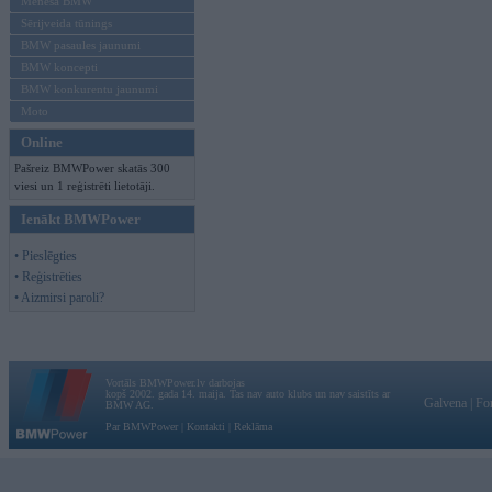
Mēneša BMW
Sērijveida tūnings
BMW pasaules jaunumi
BMW koncepti
BMW konkurentu jaunumi
Moto
Online
Pašreiz BMWPower skatās 300
viesi un 1 reģistrēti lietotāji.
Ienākt BMWPower
• Pieslēgties
• Reģistrēties
• Aizmirsi paroli?
Vortāls BMWPower.lv darbojas
kopš 2002. gada 14. maija. Tas nav auto klubs un nav saistīts ar
Galvena
|
Fo
BMW AG.
Par BMWPower
|
Kontakti
|
Reklāma