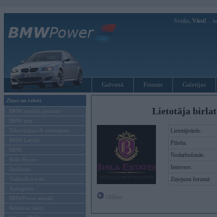
Sveiks,
Viesi!
Ie
Galvenā
Forums
Galerijas
Ziņas un raksti
Lietotāja birla
BMW modeļu jaunumi
BMW testi
Tehnoloģijas & sasniegumi
Lietotājvārds:
BMW Latvijā
Pilsēta:
MINI
Nodarbošanās:
Rolls-Royce
Intereses:
Pasākumi
Vadāmības tests
Ziņojumi forumā:
Autosports
Offline
BMWPower aktuāli
Reklāmas raksti