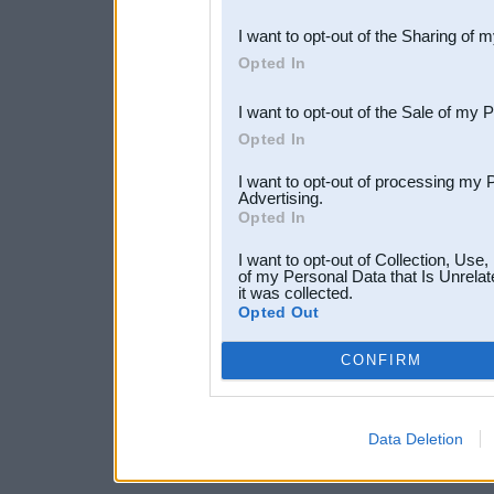
also be disclosed by us to 
I want to opt-out of the Sharing of 
Downstream Participants
th
Opted In
third parties.
I want to opt-out of the Sale of my 
Opted In
I want to opt-out of processing my 
Advertising.
Opted In
I want to opt-out of Collection, Use
of my Personal Data that Is Unrelat
it was collected.
Opted Out
CONFIRM
Data Deletion