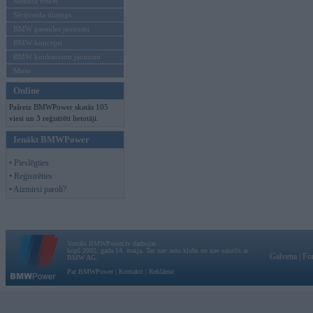
Mēneša BMW
Sērijveida tūnings
BMW pasaules jaunumi
BMW koncepti
BMW konkurentu jaunumi
Moto
Online
Pašreiz BMWPower skatās 105
viesi un 3 reģistrēti lietotāji.
Ienākt BMWPower
• Pieslēgties
• Reģistrēties
• Aizmirsi paroli?
Vortāls BMWPower.lv darbojas
kopš 2002. gada 14. maija. Tas nav auto klubs un nav saistīts ar
Galvena
|
Fo
BMW AG.
Par BMWPower
|
Kontakti
|
Reklāma