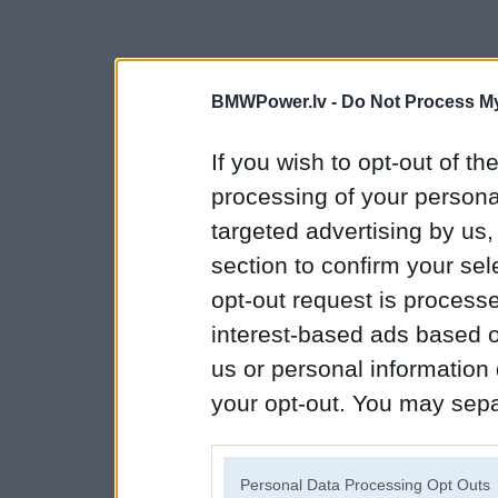
BMWPower.lv -
Do Not Process My
If you wish to opt-out of the
processing of your personal
targeted advertising by us
section to confirm your sel
opt-out request is proces
interest-based ads based o
us or personal information d
your opt-out. You may separ
disclosure of your personal
IAB’s list of downstream pa
Personal Data Processing Opt Outs