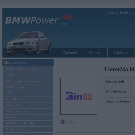
Sveiks,
Viesi!
Ie
Galvenā
Forums
Galerijas
Ziņas un raksti
Lietotāja b
BMW modeļu jaunumi
BMW testi
Tehnoloģijas & sasniegumi
Lietotājvārds:
BMW Latvijā
Nodarbošanās:
MINI
Rolls-Royce
Ziņojumi forumā:
Pasākumi
Vadāmības tests
Autosports
Offline
BMWPower aktuāli
Reklāmas raksti