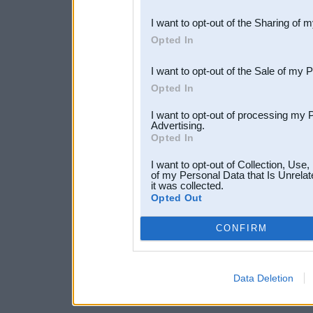
also be disclosed by us to 
I want to opt-out of the Sharing of 
Downstream Participants
th
Opted In
third parties.
I want to opt-out of the Sale of my 
Opted In
I want to opt-out of processing my 
Advertising.
Opted In
I want to opt-out of Collection, Use
of my Personal Data that Is Unrelat
it was collected.
Opted Out
CONFIRM
Data Deletion