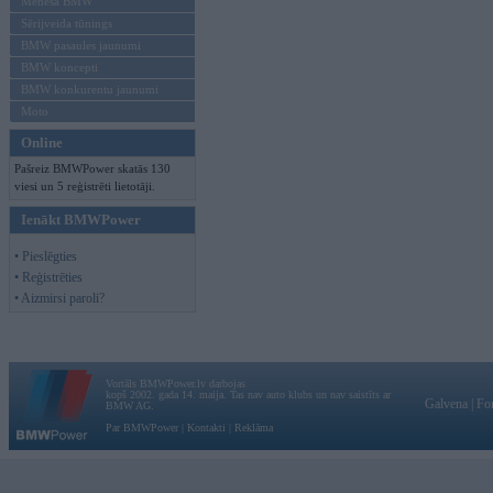
Mēneša BMW
Sērijveida tūnings
BMW pasaules jaunumi
BMW koncepti
BMW konkurentu jaunumi
Moto
Online
Pašreiz BMWPower skatās 130
viesi un 5 reģistrēti lietotāji.
Ienākt BMWPower
• Pieslēgties
• Reģistrēties
• Aizmirsi paroli?
Vortāls BMWPower.lv darbojas
kopš 2002. gada 14. maija. Tas nav auto klubs un nav saistīts ar
Galvena
|
Fo
BMW AG.
Par BMWPower
|
Kontakti
|
Reklāma