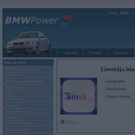
Sveiks,
Viesi!
Ie
Galvenā
Forums
Galerijas
Ziņas un raksti
Lietotāja bi
BMW modeļu jaunumi
BMW testi
Tehnoloģijas & sasniegumi
Lietotājvārds:
BMW Latvijā
Nodarbošanās:
MINI
Ziņojumi forumā:
Rolls-Royce
Pasākumi
Vadāmības tests
Autosports
Offline
BMWPower aktuāli
Reklāmas raksti