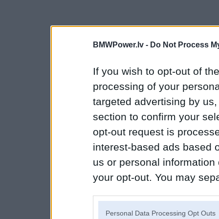
BMWPower.lv -
Do Not Process My
If you wish to opt-out of the
processing of your personal
targeted advertising by us
section to confirm your sel
opt-out request is proces
interest-based ads based o
us or personal information d
your opt-out. You may separ
disclosure of your personal
IAB’s list of downstream pa
Personal Data Processing Opt Outs