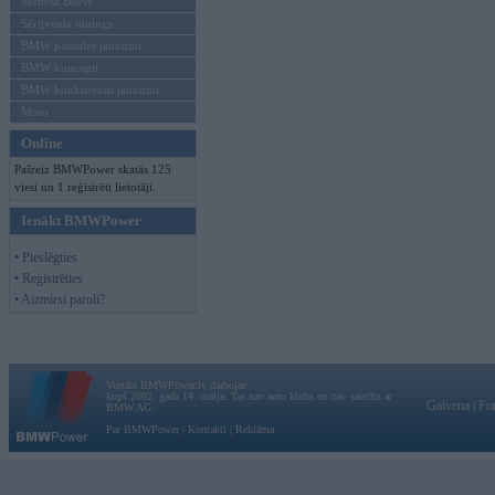
Mēneša BMW
Sērijveida tūnings
BMW pasaules jaunumi
BMW koncepti
BMW konkurentu jaunumi
Moto
Online
Pašreiz BMWPower skatās 125
viesi un 1 reģistrēti lietotāji.
Ienākt BMWPower
• Pieslēgties
• Reģistrēties
• Aizmirsi paroli?
Vortāls BMWPower.lv darbojas
kopš 2002. gada 14. maija. Tas nav auto klubs un nav saistīts ar
Galvena
|
Fo
BMW AG.
Par BMWPower
|
Kontakti
|
Reklāma