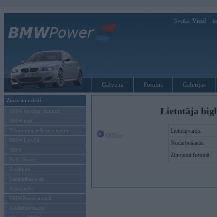
Sveiks,
Viesi!
Ie
Galvenā
Forums
Galerijas
Ziņas un raksti
Lietotāja big
BMW modeļu jaunumi
BMW testi
Tehnoloģijas & sasniegumi
Lietotājvārds:
Offline
BMW Latvijā
Nodarbošanās:
MINI
Ziņojumi forumā:
Rolls-Royce
Pasākumi
Vadāmības tests
Autosports
BMWPower aktuāli
Reklāmas raksti