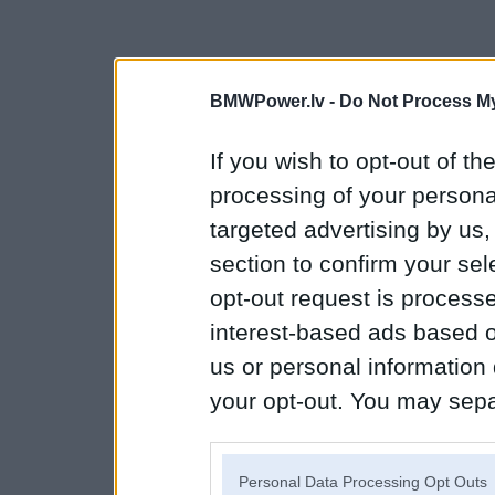
BMWPower.lv -
Do Not Process My
If you wish to opt-out of the
processing of your personal
targeted advertising by us
section to confirm your sel
opt-out request is proces
interest-based ads based o
us or personal information d
your opt-out. You may separ
disclosure of your personal
IAB’s list of downstream pa
Personal Data Processing Opt Outs