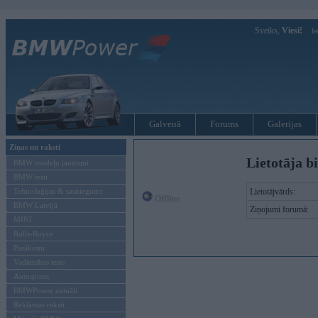
Sveiks,
Viesi!
Ie
Galvenā
Forums
Galerijas
Ziņas un raksti
Lietotāja b
BMW modeļu jaunumi
BMW testi
Tehnoloģijas & sasniegumi
Lietotājvārds:
Offline
BMW Latvijā
Ziņojumi forumā:
MINI
Rolls-Royce
Pasākumi
Vadāmības tests
Autosports
BMWPower aktuāli
Reklāmas raksti