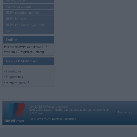
Mēneša BMW
Sērijveida tūnings
BMW pasaules jaunumi
BMW koncepti
BMW konkurentu jaunumi
Moto
Online
Pašreiz BMWPower skatās 108
viesi un 10 reģistrēti lietotāji.
Ienākt BMWPower
• Pieslēgties
• Reģistrēties
• Aizmirsi paroli?
Vortāls BMWPower.lv darbojas
kopš 2002. gada 14. maija. Tas nav auto klubs un nav saistīts ar
Galvena
|
Fo
BMW AG.
Par BMWPower
|
Kontakti
|
Reklāma