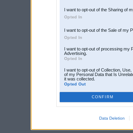
also be disclosed by us to 
I want to opt-out of the Sharing of 
Downstream Participants
th
Opted In
third parties.
I want to opt-out of the Sale of my 
Opted In
I want to opt-out of processing my 
Advertising.
Opted In
I want to opt-out of Collection, Use
of my Personal Data that Is Unrelat
it was collected.
Opted Out
CONFIRM
Data Deletion