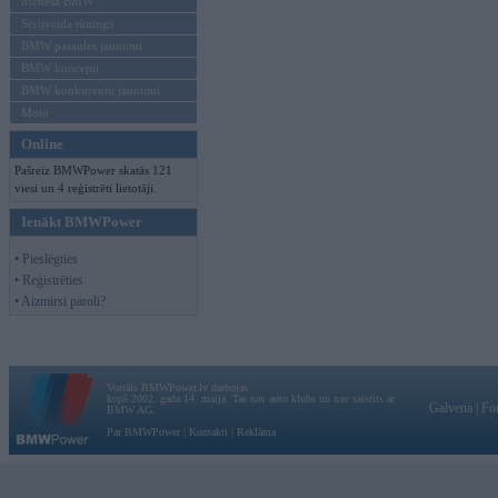
Mēneša BMW
Sērijveida tūnings
BMW pasaules jaunumi
BMW koncepti
BMW konkurentu jaunumi
Moto
Online
Pašreiz BMWPower skatās 121
viesi un 4 reģistrēti lietotāji.
Ienākt BMWPower
• Pieslēgties
• Reģistrēties
• Aizmirsi paroli?
Vortāls BMWPower.lv darbojas
kopš 2002. gada 14. maija. Tas nav auto klubs un nav saistīts ar
Galvena
|
Fo
BMW AG.
Par BMWPower
|
Kontakti
|
Reklāma