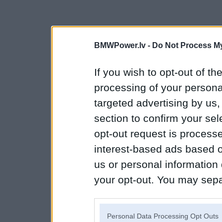
BMWPower.lv -
Do Not Process My
If you wish to opt-out of the
processing of your personal
targeted advertising by us
section to confirm your sel
opt-out request is proces
interest-based ads based o
us or personal information d
your opt-out. You may separ
disclosure of your personal
IAB’s list of downstream pa
Personal Data Processing Opt Outs