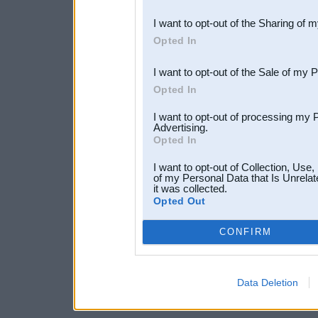
also be disclosed by us to 
I want to opt-out of the Sharing of 
Downstream Participants
th
Opted In
third parties.
I want to opt-out of the Sale of my 
Opted In
I want to opt-out of processing my 
Advertising.
Opted In
I want to opt-out of Collection, Use
of my Personal Data that Is Unrelat
it was collected.
Opted Out
CONFIRM
Data Deletion