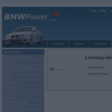
Sveiks,
Viesi!
Ie
Galvenā
Forums
Galerijas
Ziņas un raksti
Lietotāja bh
BMW modeļu jaunumi
BMW testi
Tehnoloģijas & sasniegumi
Lietotājvārds:
Offline
BMW Latvijā
Ziņojumi forumā:
MINI
Rolls-Royce
Pasākumi
Vadāmības tests
Autosports
BMWPower aktuāli
Reklāmas raksti