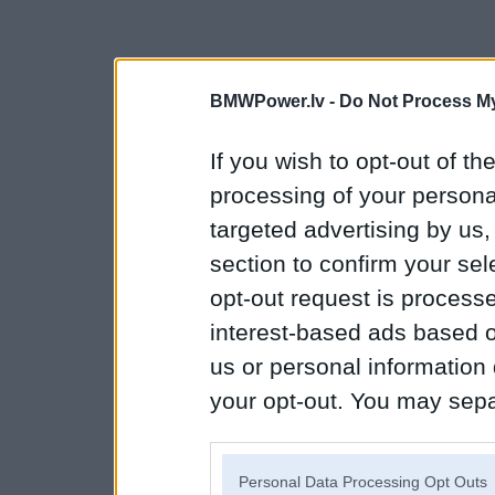
BMWPower.lv -
Do Not Process My
If you wish to opt-out of the
processing of your personal
targeted advertising by us
section to confirm your sel
opt-out request is proces
interest-based ads based o
us or personal information d
your opt-out. You may separ
disclosure of your personal
IAB’s list of downstream pa
Personal Data Processing Opt Outs