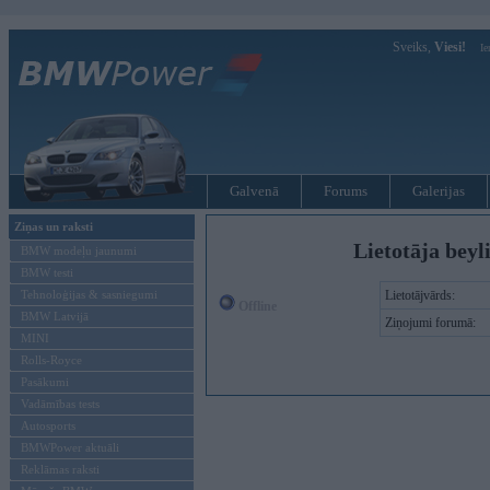
Sveiks,
Viesi!
Ie
Galvenā
Forums
Galerijas
Ziņas un raksti
Lietotāja beyl
BMW modeļu jaunumi
BMW testi
Tehnoloģijas & sasniegumi
Lietotājvārds:
Offline
BMW Latvijā
Ziņojumi forumā:
MINI
Rolls-Royce
Pasākumi
Vadāmības tests
Autosports
BMWPower aktuāli
Reklāmas raksti