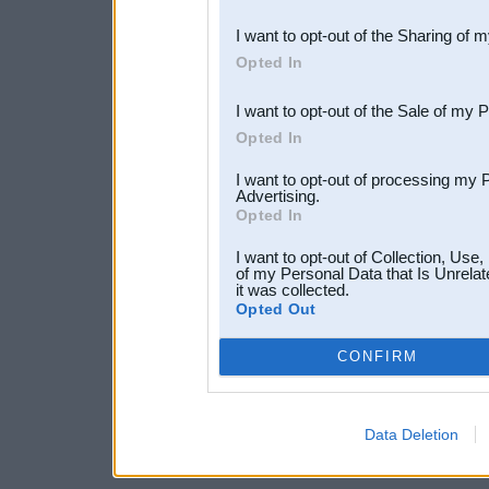
also be disclosed by us to 
I want to opt-out of the Sharing of 
Downstream Participants
th
Opted In
third parties.
I want to opt-out of the Sale of my 
Opted In
I want to opt-out of processing my 
Advertising.
Opted In
I want to opt-out of Collection, Use
of my Personal Data that Is Unrelat
it was collected.
Opted Out
CONFIRM
Data Deletion