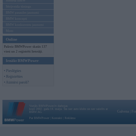
Mēneša BMW
Sērijveida tūnings
BMW pasaules jaunumi
BMW koncepti
BMW konkurentu jaunumi
Moto
Online
Pašreiz BMWPower skatās 137
viesi un 2 reģistrēti lietotāji.
Ienākt BMWPower
• Pieslēgties
• Reģistrēties
• Aizmirsi paroli?
Vortāls BMWPower.lv darbojas
kopš 2002. gada 14. maija. Tas nav auto klubs un nav saistīts ar
Galvena
|
Fo
BMW AG.
Par BMWPower
|
Kontakti
|
Reklāma