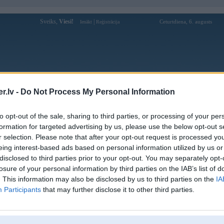
Sveiks,
Viesi!
|
Ceturtdiena, 6. augusts
Ienākt
Reģistrācija
Forums
Galerijas
Reģistrācija
Lietotāji
Meklētājs
.lv -
Do Not Process My Personal Information
Lietotāja betvisaukcom profils
to opt-out of the sale, sharing to third parties, or processing of your per
formation for targeted advertising by us, please use the below opt-out s
Pēdējo reizi manīts: 05. Feb 2025, 07:03
r selection. Please note that after your opt-out request is processed y
eing interest-based ads based on personal information utilized by us or
Lietotājvārds:
betvisaukcom
disclosed to third parties prior to your opt-out. You may separately opt-
Ziņojumi forumā:
0
losure of your personal information by third parties on the IAB’s list of
Pēdējie ziņojumi forumā
[
]
. This information may also be disclosed by us to third parties on the
IA
Participants
that may further disclose it to other third parties.