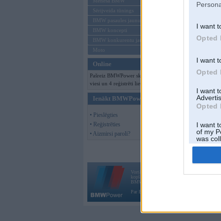
Mēneša BMW
Persona
Sērijveida tūnings
BMW pasaules jaunumi
I want t
BMW koncepti
Opted 
BMW konkurentu jaunumi
Moto
I want t
Online
Opted 
Pašreiz BMWPower skatās 103
viesi un 4 reģistrēti lietotāji.
I want 
Advertis
Ienākt BMWPower
Opted 
• Pieslēgties
• Reģistrēties
I want t
of my P
• Aizmirsi paroli?
was col
Opted 
Vortāls BMWPower.lv darbojas
kopš 2002. gada 14. maija. Tas nav auto klubs
BMW AG.
Par BMWPower
|
Kontakti
|
Reklāma