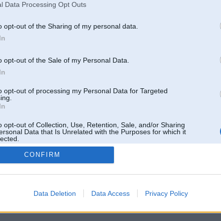
l Data Processing Opt Outs
o opt-out of the Sharing of my personal data.
In
o opt-out of the Sale of my Personal Data.
In
to opt-out of processing my Personal Data for Targeted
ing.
In
o opt-out of Collection, Use, Retention, Sale, and/or Sharing
ersonal Data that Is Unrelated with the Purposes for which it
lected.
Out
CONFIRM
 un nav saistīts ar
Galvena
|
Forums
|
Galerijas
|
Reģistrācija
|
Lietotaāji
|
Meklētājs
|
Reklā
Data Deletion
Data Access
Privacy Policy