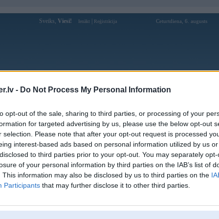
Sveiks,
Viesi!
|
Ceturtdiena, 6. augusts
Ienākt
Reģistrācija
Forums
Galerijas
Reģistrācija
Lietotāji
Meklētājs
.lv -
Do Not Process My Personal Information
Lietotāja bet88nyc profils
to opt-out of the sale, sharing to third parties, or processing of your per
formation for targeted advertising by us, please use the below opt-out s
Lietotājvārds:
bet88nyc
r selection. Please note that after your opt-out request is processed y
eing interest-based ads based on personal information utilized by us or
Nodarbošanās:
Manager
disclosed to third parties prior to your opt-out. You may separately opt-
Ziņojumi forumā:
0
losure of your personal information by third parties on the IAB’s list of
Pēdējie ziņojumi forumā
[
]
. This information may also be disclosed by us to third parties on the
IA
Participants
that may further disclose it to other third parties.