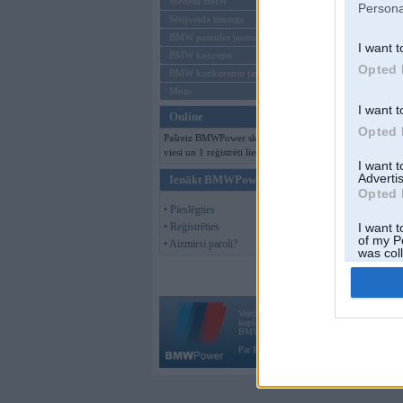
Mēneša BMW
Persona
Sērijveida tūnings
BMW pasaules jaunumi
I want t
BMW koncepti
Opted 
BMW konkurentu jaunumi
Moto
I want t
Online
Opted 
Pašreiz BMWPower skatās 113
viesi un 1 reģistrēti lietotāji.
I want 
Advertis
Ienākt BMWPower
Opted 
• Pieslēgties
• Reģistrēties
I want t
of my P
• Aizmirsi paroli?
was col
Opted 
Vortāls BMWPower.lv darbojas
kopš 2002. gada 14. maija. Tas nav auto klubs
BMW AG.
Par BMWPower
|
Kontakti
|
Reklāma