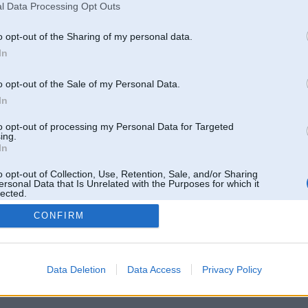
l Data Processing Opt Outs
o opt-out of the Sharing of my personal data.
In
o opt-out of the Sale of my Personal Data.
In
to opt-out of processing my Personal Data for Targeted
ing.
In
o opt-out of Collection, Use, Retention, Sale, and/or Sharing
ersonal Data that Is Unrelated with the Purposes for which it
lected.
Out
CONFIRM
 un nav saistīts ar
Galvena
|
Forums
|
Galerijas
|
Reģistrācija
|
Lietotaāji
|
Meklētājs
|
Reklā
Data Deletion
Data Access
Privacy Policy