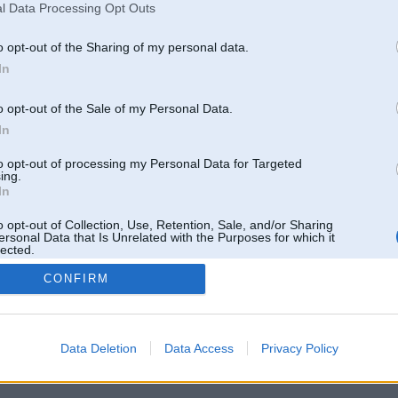
l Data Processing Opt Outs
o opt-out of the Sharing of my personal data.
In
o opt-out of the Sale of my Personal Data.
In
to opt-out of processing my Personal Data for Targeted
ing.
In
o opt-out of Collection, Use, Retention, Sale, and/or Sharing
ersonal Data that Is Unrelated with the Purposes for which it
lected.
Out
CONFIRM
 un nav saistīts ar
Galvena
|
Forums
|
Galerijas
|
Reģistrācija
|
Lietotaāji
|
Meklētājs
|
Reklā
Data Deletion
Data Access
Privacy Policy