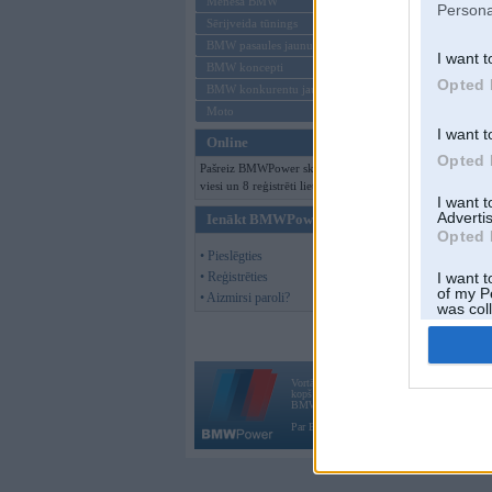
Mēneša BMW
Persona
Sērijveida tūnings
BMW pasaules jaunumi
I want t
BMW koncepti
Opted 
BMW konkurentu jaunumi
Moto
I want t
Online
Opted 
Pašreiz BMWPower skatās 111
viesi un 8 reģistrēti lietotāji.
I want 
Advertis
Ienākt BMWPower
Opted 
• Pieslēgties
• Reģistrēties
I want t
of my P
• Aizmirsi paroli?
was col
Opted 
Vortāls BMWPower.lv darbojas
kopš 2002. gada 14. maija. Tas nav auto klubs
BMW AG.
Par BMWPower
|
Kontakti
|
Reklāma