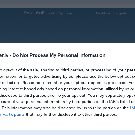
Sveiks,
Viesi!
|
Piektdiena, 7. augusts
Ienākt
Reģistrācija
Forums
Galerijas
Reģistrācija
Lietotāji
Meklētājs
.lv -
Do Not Process My Personal Information
Lietotāja bet88buscom profils
to opt-out of the sale, sharing to third parties, or processing of your per
formation for targeted advertising by us, please use the below opt-out s
Lietotājvārds:
bet88buscom
r selection. Please note that after your opt-out request is processed y
eing interest-based ads based on personal information utilized by us or
Ziņojumi forumā:
0
disclosed to third parties prior to your opt-out. You may separately opt-
Pēdējie ziņojumi forumā
[
]
losure of your personal information by third parties on the IAB’s list of
. This information may also be disclosed by us to third parties on the
IA
Participants
that may further disclose it to other third parties.