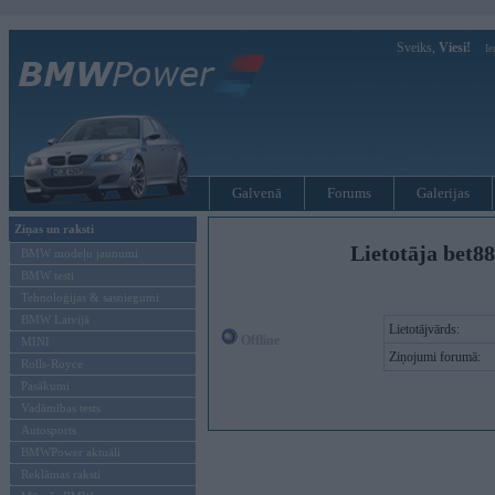
Sveiks,
Viesi!
Ie
Galvenā
Forums
Galerijas
Ziņas un raksti
Lietotāja bet8
BMW modeļu jaunumi
BMW testi
Tehnoloģijas & sasniegumi
BMW Latvijā
Lietotājvārds:
Offline
MINI
Ziņojumi forumā:
Rolls-Royce
Pasākumi
Vadāmības tests
Autosports
BMWPower aktuāli
Reklāmas raksti