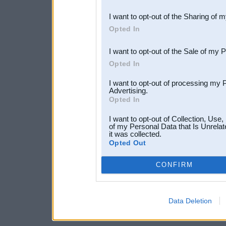
also be disclosed by us to 
I want to opt-out of the Sharing of 
Downstream Participants
th
Opted In
third parties.
I want to opt-out of the Sale of my 
Opted In
I want to opt-out of processing my 
Advertising.
Opted In
I want to opt-out of Collection, Use
of my Personal Data that Is Unrelat
it was collected.
Opted Out
CONFIRM
Data Deletion