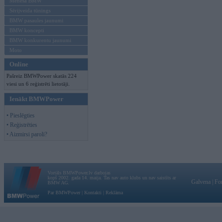
Mēneša BMW
Sērijveida tūnings
BMW pasaules jaunumi
BMW koncepti
BMW konkurentu jaunumi
Moto
Online
Pašreiz BMWPower skatās 224
viesi un 6 reģistrēti lietotāji.
Ienākt BMWPower
• Pieslēgties
• Reģistrēties
• Aizmirsi paroli?
Vortāls BMWPower.lv darbojas
kopš 2002. gada 14. maija. Tas nav auto klubs un nav saistīts ar
Galvena
|
Fo
BMW AG.
Par BMWPower
|
Kontakti
|
Reklāma