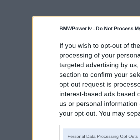
BMWPower.lv -
Do Not Process My
If you wish to opt-out of the
processing of your personal
targeted advertising by us
section to confirm your sel
opt-out request is proces
interest-based ads based o
us or personal information d
your opt-out. You may separ
disclosure of your personal
IAB’s list of downstream pa
Personal Data Processing Opt Outs