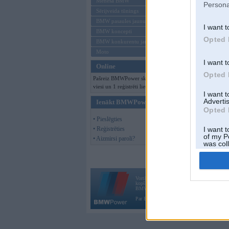
Mēneša BMW
Persona
Sērijveida tūnings
BMW pasaules jaunumi
I want t
BMW koncepti
Opted 
BMW konkurentu jaunumi
Moto
I want t
Online
Opted 
Pašreiz BMWPower skatās 117
viesi un 1 reģistrēti lietotāji.
I want 
Advertis
Ienākt BMWPower
Opted 
• Pieslēgties
• Reģistrēties
I want t
of my P
• Aizmirsi paroli?
was col
Opted 
Vortāls BMWPower.lv darbojas
kopš 2002. gada 14. maija. Tas nav auto klubs
BMW AG.
Par BMWPower
|
Kontakti
|
Reklāma