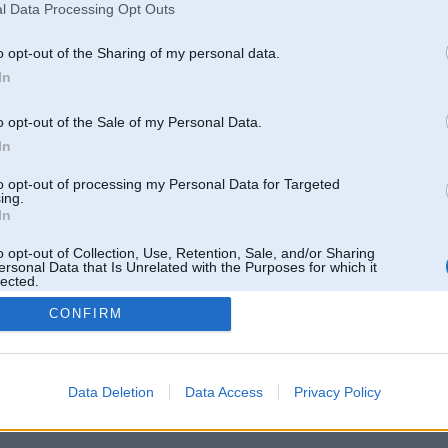
l Data Processing Opt Outs
o opt-out of the Sharing of my personal data.
In
o opt-out of the Sale of my Personal Data.
In
to opt-out of processing my Personal Data for Targeted
ing.
In
o opt-out of Collection, Use, Retention, Sale, and/or Sharing
ersonal Data that Is Unrelated with the Purposes for which it
lected.
Out
CONFIRM
 un nav saistīts ar
Galvena
|
Forums
|
Galerijas
|
Reģistrācija
|
Lietotaāji
|
Meklētājs
|
Reklā
Data Deletion
Data Access
Privacy Policy