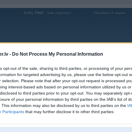
Sveiks,
Viesi!
|
Ceturtdiena, 6. augusts
Ienākt
Reģistrācija
Forums
Galerijas
Reģistrācija
Lietotāji
Meklētājs
.lv -
Do Not Process My Personal Information
Lietotāja bet888tech profils
to opt-out of the sale, sharing to third parties, or processing of your per
formation for targeted advertising by us, please use the below opt-out s
Lietotājvārds:
bet888tech
r selection. Please note that after your opt-out request is processed y
eing interest-based ads based on personal information utilized by us or
Ziņojumi forumā:
0
disclosed to third parties prior to your opt-out. You may separately opt-
Pēdējie ziņojumi forumā
[
]
losure of your personal information by third parties on the IAB’s list of
. This information may also be disclosed by us to third parties on the
IA
Participants
that may further disclose it to other third parties.