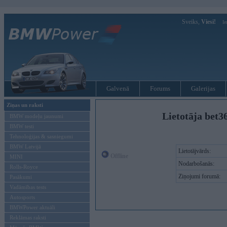
Sveiks,
Viesi!
Ie
Galvenā
Forums
Galerijas
Ziņas un raksti
Lietotāja bet3
BMW modeļu jaunumi
BMW testi
Tehnoloģijas & sasniegumi
BMW Latvijā
Lietotājvārds:
Offline
MINI
Nodarbošanās:
Rolls-Royce
Ziņojumi forumā:
Pasākumi
Vadāmības tests
Autosports
BMWPower aktuāli
Reklāmas raksti