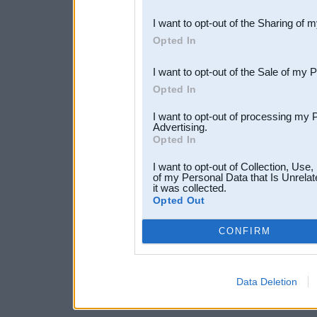
also be disclosed by us to 
I want to opt-out of the Sharing of 
Downstream Participants
th
Opted In
third parties.
I want to opt-out of the Sale of my 
Opted In
I want to opt-out of processing my 
Advertising.
Opted In
I want to opt-out of Collection, Use
of my Personal Data that Is Unrelat
it was collected.
Opted Out
CONFIRM
Data Deletion