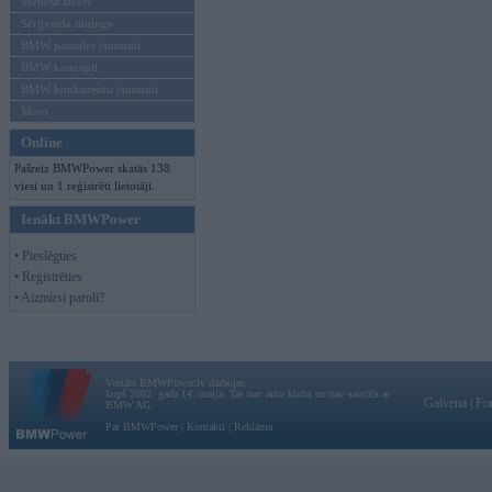
Mēneša BMW
Sērijveida tūnings
BMW pasaules jaunumi
BMW koncepti
BMW konkurentu jaunumi
Moto
Online
Pašreiz BMWPower skatās 138
viesi un 1 reģistrēti lietotāji.
Ienākt BMWPower
• Pieslēgties
• Reģistrēties
• Aizmirsi paroli?
Vortāls BMWPower.lv darbojas
kopš 2002. gada 14. maija. Tas nav auto klubs un nav saistīts ar
Galvena
|
Fo
BMW AG.
Par BMWPower
|
Kontakti
|
Reklāma