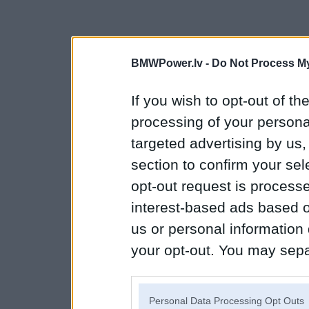
BMWPower.lv -
Do Not Process My
If you wish to opt-out of the
processing of your personal
targeted advertising by us
section to confirm your sel
opt-out request is proces
interest-based ads based o
us or personal information d
your opt-out. You may separ
disclosure of your personal
IAB’s list of downstream pa
Personal Data Processing Opt Outs