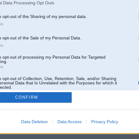
l Data Processing Opt Outs
o opt-out of the Sharing of my personal data.
In
o opt-out of the Sale of my Personal Data.
In
to opt-out of processing my Personal Data for Targeted
ing.
In
o opt-out of Collection, Use, Retention, Sale, and/or Sharing
ersonal Data that Is Unrelated with the Purposes for which it
lected.
Out
CONFIRM
 un nav saistīts ar
Galvena
|
Forums
|
Galerijas
|
Reģistrācija
|
Lietotaāji
|
Meklētājs
|
Reklā
Data Deletion
Data Access
Privacy Policy