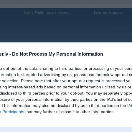
Sveiks,
Viesi!
|
Svetdiena, 9. augusts
Ienākt
Reģistrācija
Forums
Galerijas
Reģistrācija
Lietotāji
Meklētājs
.lv -
Do Not Process My Personal Information
Lietotāja bet28link profils
to opt-out of the sale, sharing to third parties, or processing of your per
formation for targeted advertising by us, please use the below opt-out s
Lietotājvārds:
bet28link
r selection. Please note that after your opt-out request is processed y
eing interest-based ads based on personal information utilized by us or
Ziņojumi forumā:
0
disclosed to third parties prior to your opt-out. You may separately opt-
Pēdējie ziņojumi forumā
[
]
losure of your personal information by third parties on the IAB’s list of
. This information may also be disclosed by us to third parties on the
IA
Participants
that may further disclose it to other third parties.