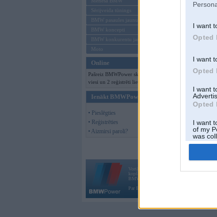
Mēneša BMW
Persona
Sērijveida tūnings
BMW pasaules jaunumi
I want t
BMW koncepti
Opted 
BMW konkurentu jaunumi
Moto
I want t
Online
Opted 
Pašreiz BMWPower skatās 140
viesi un 2 reģistrēti lietotāji.
I want 
Advertis
Ienākt BMWPower
Opted 
• Pieslēgties
• Reģistrēties
I want t
of my P
• Aizmirsi paroli?
was col
Opted 
Vortāls BMWPower.lv darbojas
kopš 2002. gada 14. maija. Tas nav auto klubs
BMW AG.
Par BMWPower
|
Kontakti
|
Reklāma