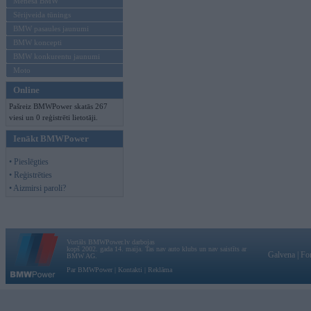
Mēneša BMW
Sērijveida tūnings
BMW pasaules jaunumi
BMW koncepti
BMW konkurentu jaunumi
Moto
Online
Pašreiz BMWPower skatās 267
viesi un 0 reģistrēti lietotāji.
Ienākt BMWPower
• Pieslēgties
• Reģistrēties
• Aizmirsi paroli?
Vortāls BMWPower.lv darbojas
kopš 2002. gada 14. maija. Tas nav auto klubs un nav saistīts ar
Galvena
|
Fo
BMW AG.
Par BMWPower
|
Kontakti
|
Reklāma