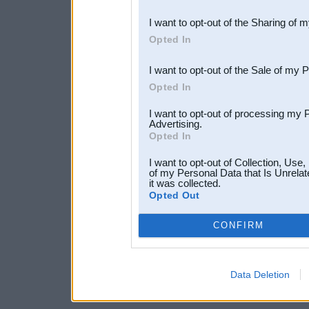
also be disclosed by us to 
I want to opt-out of the Sharing of 
Downstream Participants
th
Opted In
third parties.
I want to opt-out of the Sale of my 
Opted In
I want to opt-out of processing my 
Advertising.
Opted In
I want to opt-out of Collection, Use
of my Personal Data that Is Unrelat
it was collected.
Opted Out
CONFIRM
Data Deletion