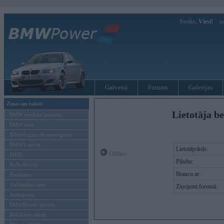
Sveiks,
Viesi!
Ie
Galvenā
Forums
Galerijas
Ziņas un raksti
Lietotāja be
BMW modeļu jaunumi
BMW testi
Tehnoloģijas & sasniegumi
BMW Latvijā
Lietotājvārds:
Offline
MINI
Pilsēta:
Rolls-Royce
Braucu ar:
Pasākumi
Vadāmības tests
Ziņojumi forumā:
Autosports
BMWPower aktuāli
Reklāmas raksti