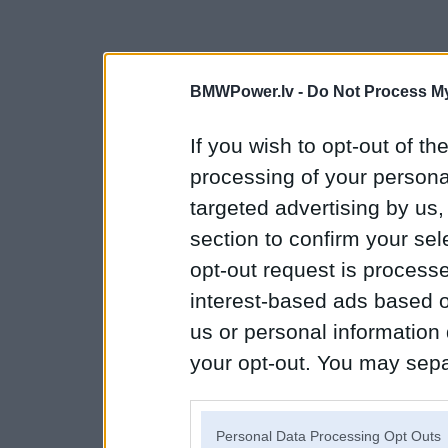
BMWPower.lv -
Do Not Process My
If you wish to opt-out of the
processing of your personal
targeted advertising by us
section to confirm your sel
opt-out request is proces
interest-based ads based o
us or personal information d
your opt-out. You may separ
disclosure of your personal
IAB’s list of downstream pa
Personal Data Processing Opt Outs