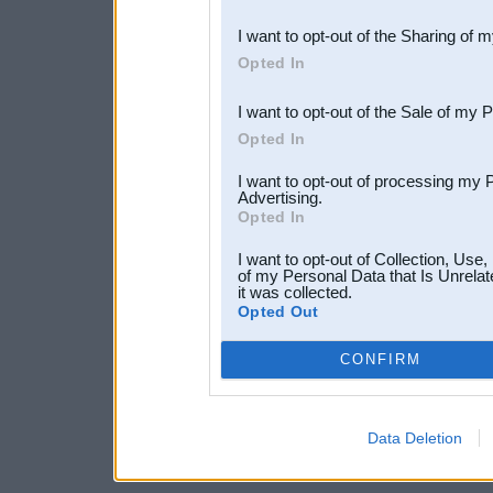
also be disclosed by us to 
I want to opt-out of the Sharing of 
Downstream Participants
th
Opted In
third parties.
I want to opt-out of the Sale of my 
Opted In
I want to opt-out of processing my 
Advertising.
Opted In
I want to opt-out of Collection, Use
of my Personal Data that Is Unrelat
it was collected.
Opted Out
CONFIRM
Data Deletion