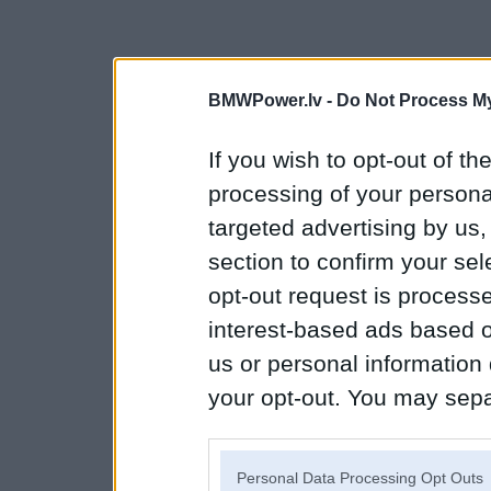
BMWPower.lv -
Do Not Process My
If you wish to opt-out of the
processing of your personal
targeted advertising by us
section to confirm your sel
opt-out request is proces
interest-based ads based o
us or personal information d
your opt-out. You may separ
disclosure of your personal
IAB’s list of downstream pa
Personal Data Processing Opt Outs