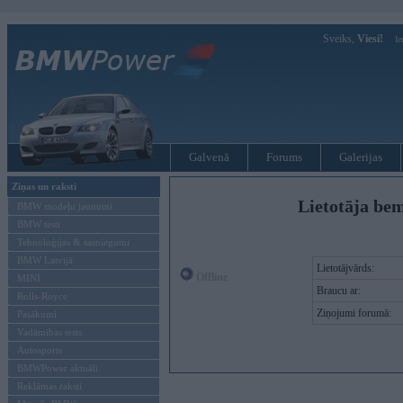
Sveiks,
Viesi!
Ie
Galvenā
Forums
Galerijas
Ziņas un raksti
Lietotāja bem
BMW modeļu jaunumi
BMW testi
Tehnoloģijas & sasniegumi
BMW Latvijā
Lietotājvārds:
Offline
MINI
Braucu ar:
Rolls-Royce
Ziņojumi forumā:
Pasākumi
Vadāmības tests
Autosports
BMWPower aktuāli
Reklāmas raksti