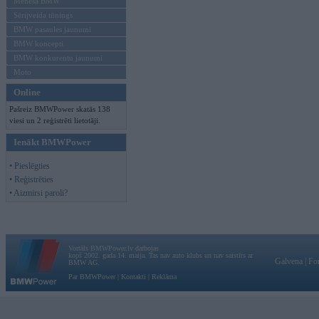
Mēneša BMW
Sērijveida tūnings
BMW pasaules jaunumi
BMW koncepti
BMW konkurentu jaunumi
Moto
Online
Pašreiz BMWPower skatās 138
viesi un 2 reģistrēti lietotāji.
Ienākt BMWPower
• Pieslēgties
• Reģistrēties
• Aizmirsi paroli?
Vortāls BMWPower.lv darbojas
kopš 2002. gada 14. maija. Tas nav auto klubs un nav saistīts ar
Galvena
|
Fo
BMW AG.
Par BMWPower
|
Kontakti
|
Reklāma