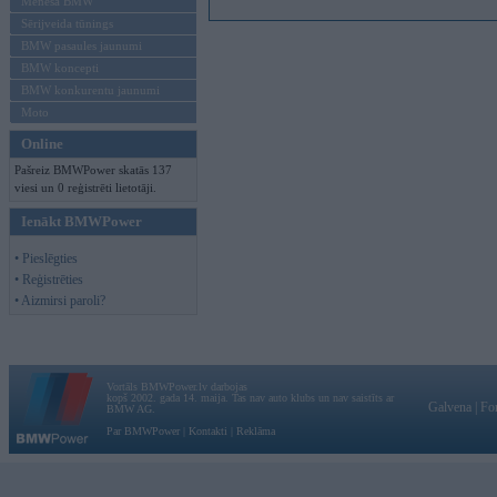
Mēneša BMW
Sērijveida tūnings
BMW pasaules jaunumi
BMW koncepti
BMW konkurentu jaunumi
Moto
Online
Pašreiz BMWPower skatās 137
viesi un 0 reģistrēti lietotāji.
Ienākt BMWPower
• Pieslēgties
• Reģistrēties
• Aizmirsi paroli?
Vortāls BMWPower.lv darbojas
kopš 2002. gada 14. maija. Tas nav auto klubs un nav saistīts ar
Galvena
|
Fo
BMW AG.
Par BMWPower
|
Kontakti
|
Reklāma