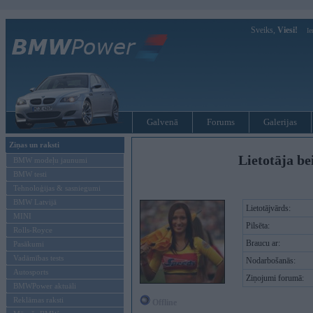
Sveiks,
Viesi!
Ie
Galvenā
Forums
Galerijas
Ziņas un raksti
Lietotāja be
BMW modeļu jaunumi
BMW testi
Tehnoloģijas & sasniegumi
BMW Latvijā
Lietotājvārds:
MINI
Pilsēta:
Rolls-Royce
Braucu ar:
Pasākumi
Vadāmības tests
Nodarbošanās:
Autosports
Ziņojumi forumā:
BMWPower aktuāli
Reklāmas raksti
Offline