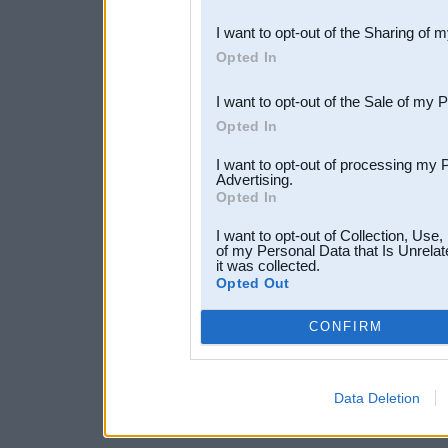
also be disclosed by us to 
I want to opt-out of the Sharing of 
Downstream Participants
th
Opted In
third parties.
I want to opt-out of the Sale of my 
Opted In
I want to opt-out of processing my 
Advertising.
Opted In
I want to opt-out of Collection, Use
of my Personal Data that Is Unrelat
it was collected.
Opted Out
CONFIRM
Data Deletion