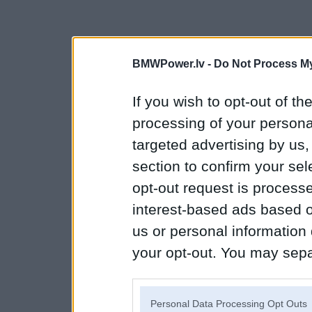
BMWPower.lv -
Do Not Process My
If you wish to opt-out of the
processing of your personal
targeted advertising by us
section to confirm your sel
opt-out request is proces
interest-based ads based o
us or personal information d
your opt-out. You may separ
disclosure of your personal
IAB’s list of downstream pa
Personal Data Processing Opt Outs