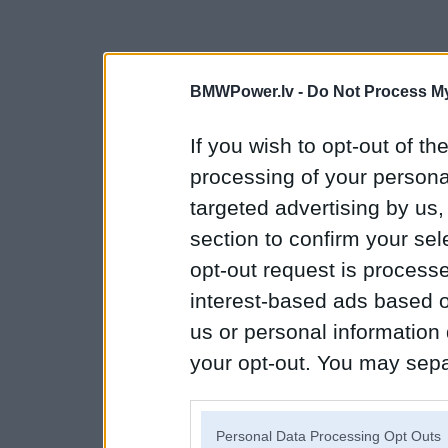
BMWPower.lv -
Do Not Process My
If you wish to opt-out of the
processing of your personal
targeted advertising by us
section to confirm your sel
opt-out request is proces
interest-based ads based o
us or personal information d
your opt-out. You may separ
disclosure of your personal
IAB’s list of downstream pa
Personal Data Processing Opt Outs