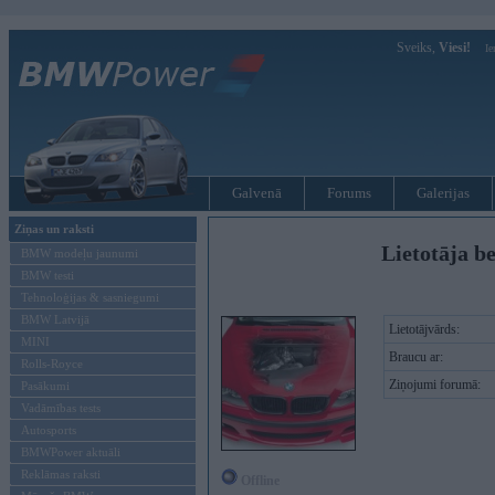
Sveiks,
Viesi!
Ie
Galvenā
Forums
Galerijas
Ziņas un raksti
Lietotāja b
BMW modeļu jaunumi
BMW testi
Tehnoloģijas & sasniegumi
BMW Latvijā
Lietotājvārds:
MINI
Braucu ar:
Rolls-Royce
Ziņojumi forumā:
Pasākumi
Vadāmības tests
Autosports
BMWPower aktuāli
Reklāmas raksti
Offline