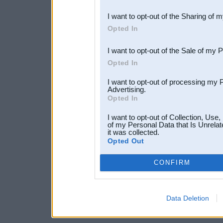
also be disclosed by us to 
I want to opt-out of the Sharing of 
Downstream Participants
th
Opted In
third parties.
I want to opt-out of the Sale of my 
Opted In
I want to opt-out of processing my 
Advertising.
Opted In
I want to opt-out of Collection, Use
of my Personal Data that Is Unrelat
it was collected.
Opted Out
CONFIRM
Data Deletion