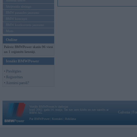
Mēneša BMW
Sērijveida tūnings
BMW pasaules jaunumi
BMW koncepti
BMW konkurentu jaunumi
Moto
Online
Pašreiz BMWPower skatās 96 viesi
un 1 reģistrēti lietotāji.
Ienākt BMWPower
• Pieslēgties
• Reģistrēties
• Aizmirsi paroli?
Vortāls BMWPower.lv darbojas
kopš 2002. gada 14. maija. Tas nav auto klubs un nav saistīts ar
Galvena
|
Fo
BMW AG.
Par BMWPower
|
Kontakti
|
Reklāma