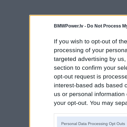
BMWPower.lv -
Do Not Process My
If you wish to opt-out of the
processing of your personal
targeted advertising by us
section to confirm your sel
opt-out request is proces
interest-based ads based o
us or personal information d
your opt-out. You may separ
disclosure of your personal
IAB’s list of downstream pa
Personal Data Processing Opt Outs