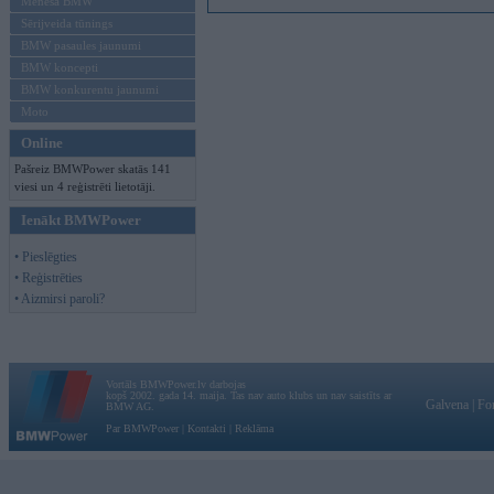
Mēneša BMW
Sērijveida tūnings
BMW pasaules jaunumi
BMW koncepti
BMW konkurentu jaunumi
Moto
Online
Pašreiz BMWPower skatās 141
viesi un 4 reģistrēti lietotāji.
Ienākt BMWPower
• Pieslēgties
• Reģistrēties
• Aizmirsi paroli?
Vortāls BMWPower.lv darbojas
kopš 2002. gada 14. maija. Tas nav auto klubs un nav saistīts ar
Galvena
|
Fo
BMW AG.
Par BMWPower
|
Kontakti
|
Reklāma