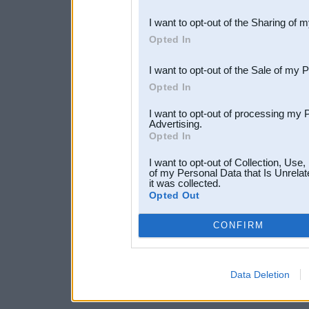
also be disclosed by us to 
I want to opt-out of the Sharing of 
Downstream Participants
th
Opted In
third parties.
I want to opt-out of the Sale of my 
Opted In
I want to opt-out of processing my 
Advertising.
Opted In
I want to opt-out of Collection, Use
of my Personal Data that Is Unrelat
it was collected.
Opted Out
CONFIRM
Data Deletion