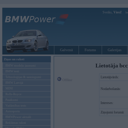
Sveiks,
Viesi!
Ie
Galvenā
Forums
Galerijas
Ziņas un raksti
Lietotāja bcc
BMW modeļu jaunumi
BMW testi
Tehnoloģijas & sasniegumi
Lietotājvārds:
Offline
BMW Latvijā
MINI
Nodarbošanās:
Rolls-Royce
Pasākumi
Intereses:
Vadāmības tests
Autosports
Ziņojumi forumā:
BMWPower aktuāli
Reklāmas raksti