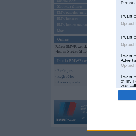
Mēneša BMW
Persona
Sērijveida tūnings
BMW pasaules jaunumi
I want t
BMW koncepti
Opted 
BMW konkurentu jaunumi
Moto
I want t
Online
Opted 
Pašreiz BMWPower skatās 269
viesi un 5 reģistrēti lietotāji.
I want 
Advertis
Ienākt BMWPower
Opted 
• Pieslēgties
• Reģistrēties
I want t
of my P
• Aizmirsi paroli?
was col
Opted 
Vortāls BMWPower.lv darbojas
kopš 2002. gada 14. maija. Tas nav auto klubs
BMW AG.
Par BMWPower
|
Kontakti
|
Reklāma