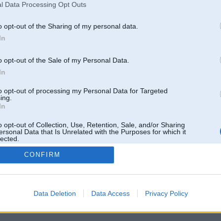
l Data Processing Opt Outs
o opt-out of the Sharing of my personal data.
In
o opt-out of the Sale of my Personal Data.
In
to opt-out of processing my Personal Data for Targeted
ing.
In
o opt-out of Collection, Use, Retention, Sale, and/or Sharing
ersonal Data that Is Unrelated with the Purposes for which it
lected.
Out
CONFIRM
 un nav saistīts ar
Galvena
|
Forums
|
Galerijas
|
Reģistrācija
|
Lietotaāji
|
Meklētājs
|
Reklā
Data Deletion
Data Access
Privacy Policy