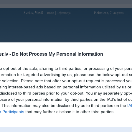
Sveiks,
Viesi!
|
Piektdiena, 7. augusts
Ienākt
Reģistrācija
Forums
Galerijas
Reģistrācija
Lietotāji
Meklētājs
.lv -
Do Not Process My Personal Information
Lietotāja bb44one1 profils
to opt-out of the sale, sharing to third parties, or processing of your per
formation for targeted advertising by us, please use the below opt-out s
Lietotājvārds:
bb44one1
r selection. Please note that after your opt-out request is processed y
eing interest-based ads based on personal information utilized by us or
Ziņojumi forumā:
0
disclosed to third parties prior to your opt-out. You may separately opt-
Pēdējie ziņojumi forumā
[
]
losure of your personal information by third parties on the IAB’s list of
. This information may also be disclosed by us to third parties on the
IA
Participants
that may further disclose it to other third parties.