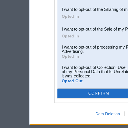
also be disclosed by us to 
I want to opt-out of the Sharing of 
Downstream Participants
th
Opted In
third parties.
I want to opt-out of the Sale of my 
Opted In
I want to opt-out of processing my 
Advertising.
Opted In
I want to opt-out of Collection, Use
of my Personal Data that Is Unrelat
it was collected.
Opted Out
CONFIRM
Data Deletion