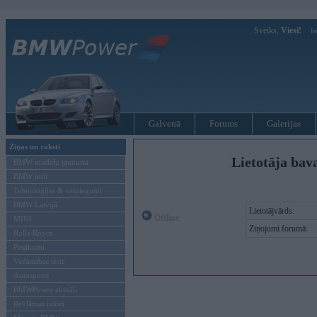
Sveiks,
Viesi!
Ie
Galvenā
Forums
Galerijas
Ziņas un raksti
Lietotāja bava
BMW modeļu jaunumi
BMW testi
Tehnoloģijas & sasniegumi
BMW Latvijā
Lietotājvārds:
Offline
MINI
Ziņojumi forumā:
Rolls-Royce
Pasākumi
Vadāmības tests
Autosports
BMWPower aktuāli
Reklāmas raksti