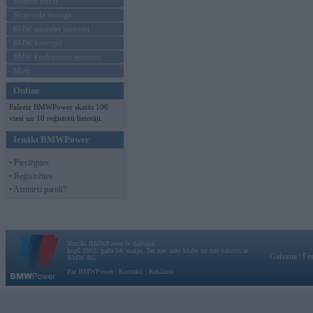
Mēneša BMW
Sērijveida tūnings
BMW pasaules jaunumi
BMW koncepti
BMW konkurentu jaunumi
Moto
Online
Pašreiz BMWPower skatās 106
viesi un 10 reģistrēti lietotāji.
Ienākt BMWPower
• Pieslēgties
• Reģistrēties
• Aizmirsi paroli?
Vortāls BMWPower.lv darbojas
kopš 2002. gada 14. maija. Tas nav auto klubs un nav saistīts ar
Galvena
|
Fo
BMW AG.
Par BMWPower
|
Kontakti
|
Reklāma