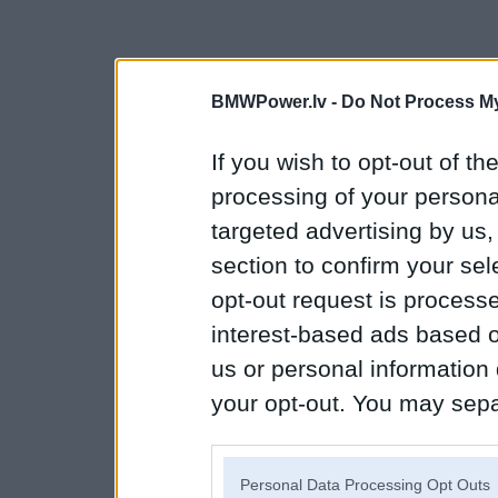
BMWPower.lv -
Do Not Process My
If you wish to opt-out of the
processing of your personal
targeted advertising by us
section to confirm your sel
opt-out request is proces
interest-based ads based o
us or personal information d
your opt-out. You may separ
disclosure of your personal
IAB’s list of downstream pa
Personal Data Processing Opt Outs