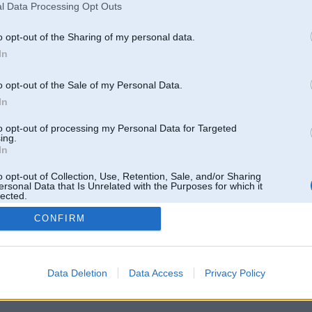
l Data Processing Opt Outs
o opt-out of the Sharing of my personal data.
In
o opt-out of the Sale of my Personal Data.
In
to opt-out of processing my Personal Data for Targeted
ing.
In
o opt-out of Collection, Use, Retention, Sale, and/or Sharing
ersonal Data that Is Unrelated with the Purposes for which it
lected.
Out
CONFIRM
 un nav saistīts ar
Galvena
|
Forums
|
Galerijas
|
Reģistrācija
|
Lietotaāji
|
Meklētājs
|
Reklā
Data Deletion
Data Access
Privacy Policy