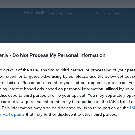
Sveiks,
Viesi!
|
Sestdiena, 8. augusts
Ienākt
Reģistrācija
Forums
Galerijas
Reģistrācija
Lietotāji
Meklētājs
.lv -
Do Not Process My Personal Information
Lietotāja bashmakk profils
to opt-out of the sale, sharing to third parties, or processing of your per
formation for targeted advertising by us, please use the below opt-out s
Pēdējo reizi manīts: 08. Aug 2010, 12:16
r selection. Please note that after your opt-out request is processed y
eing interest-based ads based on personal information utilized by us or
Lietotājvārds:
bashmakk
disclosed to third parties prior to your opt-out. You may separately opt-
Pilsēta:
Ogre
losure of your personal information by third parties on the IAB’s list of
Braucu ar:
katafalku
. This information may also be disclosed by us to third parties on the
IA
Ziņojumi forumā:
32
Participants
that may further disclose it to other third parties.
Pēdējie ziņojumi forumā
[
]