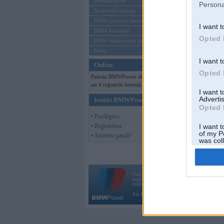
Mēneša BMW
Persona
Sērijveida tūnings
BMW pasaules jaunumi
I want t
BMW koncepti
Opted 
BMW konkurentu jaunumi
Moto
I want t
Online
Opted 
Pašreiz BMWPower skatās 91 viesi
un 4 reģistrēti lietotāji.
I want 
Advertis
Ienākt BMWPower
Opted 
• Pieslēgties
• Reģistrēties
I want t
of my P
• Aizmirsi paroli?
was col
Opted 
Vortāls BMWPower.lv darbojas
kopš 2002. gada 14. maija. Tas nav auto klubs
BMW AG.
Par BMWPower
|
Kontakti
|
Reklāma