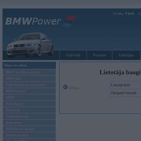
Sveiks,
Viesi!
Ie
Galvenā
Forums
Galerijas
Ziņas un raksti
Lietotāja baog
BMW modeļu jaunumi
BMW testi
Tehnoloģijas & sasniegumi
Lietotājvārds:
Offline
BMW Latvijā
Ziņojumi forumā:
MINI
Rolls-Royce
Pasākumi
Vadāmības tests
Autosports
BMWPower aktuāli
Reklāmas raksti