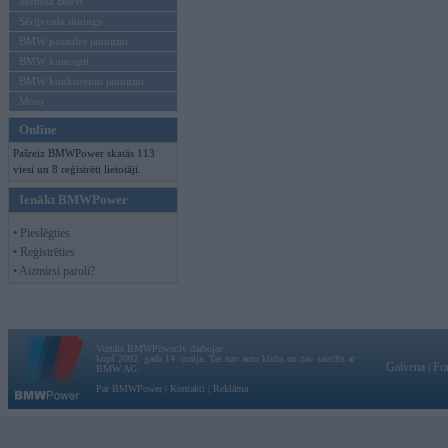
Mēneša BMW
Sērijveida tūnings
BMW pasaules jaunumi
BMW koncepti
BMW konkurentu jaunumi
Moto
Online
Pašreiz BMWPower skatās 113
viesi un 8 reģistrēti lietotāji.
Ienākt BMWPower
• Pieslēgties
• Reģistrēties
• Aizmirsi paroli?
Vortāls BMWPower.lv darbojas
kopš 2002. gada 14. maija. Tas nav auto klubs un nav saistīts ar
Galvena
|
Fo
BMW AG.
Par BMWPower
|
Kontakti
|
Reklāma