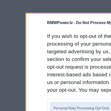
BMWPower.lv -
Do Not Process My
If you wish to opt-out of the
processing of your personal
targeted advertising by us
section to confirm your sel
opt-out request is proces
interest-based ads based o
us or personal information d
your opt-out. You may separ
disclosure of your personal
IAB’s list of downstream pa
Personal Data Processing Opt Outs