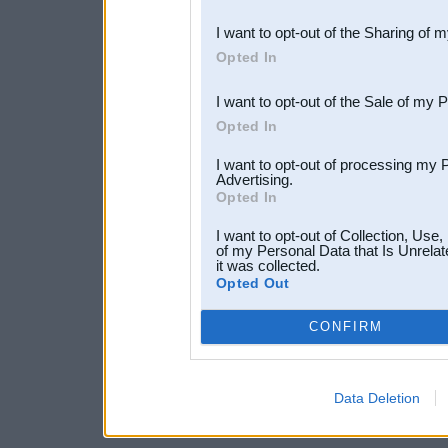
also be disclosed by us to 
I want to opt-out of the Sharing of 
Downstream Participants
th
Opted In
third parties.
I want to opt-out of the Sale of my 
Opted In
I want to opt-out of processing my 
Advertising.
Opted In
I want to opt-out of Collection, Use
of my Personal Data that Is Unrelat
it was collected.
Opted Out
CONFIRM
Data Deletion