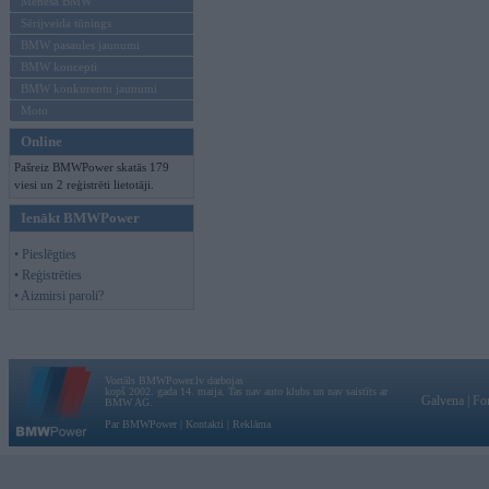
Mēneša BMW
Sērijveida tūnings
BMW pasaules jaunumi
BMW koncepti
BMW konkurentu jaunumi
Moto
Online
Pašreiz BMWPower skatās 179
viesi un 2 reģistrēti lietotāji.
Ienākt BMWPower
• Pieslēgties
• Reģistrēties
• Aizmirsi paroli?
Vortāls BMWPower.lv darbojas
kopš 2002. gada 14. maija. Tas nav auto klubs un nav saistīts ar
Galvena
|
Fo
BMW AG.
Par BMWPower
|
Kontakti
|
Reklāma