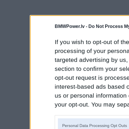
BMWPower.lv -
Do Not Process My
If you wish to opt-out of the
processing of your personal
targeted advertising by us
section to confirm your sel
opt-out request is proces
interest-based ads based o
us or personal information d
your opt-out. You may separ
disclosure of your personal
IAB’s list of downstream pa
Personal Data Processing Opt Outs