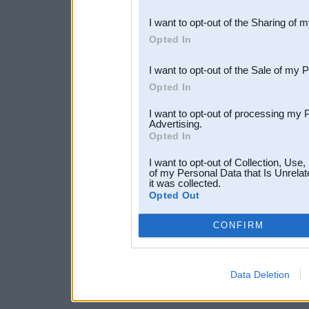
also be disclosed by us to 
I want to opt-out of the Sharing of 
Downstream Participants
th
Opted In
third parties.
I want to opt-out of the Sale of my 
Opted In
I want to opt-out of processing my 
Advertising.
Opted In
I want to opt-out of Collection, Use
of my Personal Data that Is Unrelat
it was collected.
Opted Out
CONFIRM
Data Deletion