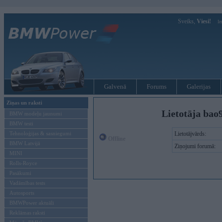
Sveiks,
Viesi!
Ie
Galvenā
Forums
Galerijas
Ziņas un raksti
Lietotāja bao
BMW modeļu jaunumi
BMW testi
Tehnoloģijas & sasniegumi
Lietotājvārds:
Offline
BMW Latvijā
Ziņojumi forumā:
MINI
Rolls-Royce
Pasākumi
Vadāmības tests
Autosports
BMWPower aktuāli
Reklāmas raksti